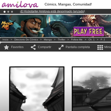
Cómics, Mangas, Comunidad!
¡
El Kickstarter Amilova está desormado lanzado
!.
¡Ya tenemos 134393
miembros
y 1208
Cómics y Mangas!
.
¡Conviertete en Premium por
3.95 euros
al mes!
Hazte Premium ya
Inicio
>
Directorio De Cómics
>
Manga
>
Thriller
>
Follow Me
>
Ch. 1
>
P. 2
Favoritos
Compartir
Pantalla completa
Mini