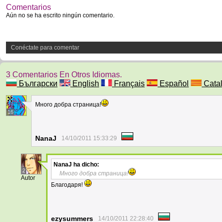
Comentarios
Aún no se ha escrito ningún comentario.
Conéctate para comentar
3 Comentarios En Otros Idiomas.
Български
English
Français
Español
Cata
Много добра страница!
16
NanaJ
14/10/2011 15:33:29
NanaJ
ha dicho:
2
Много добра страница!
Autor
Благодаря!
ezysummers
14/10/2011 22:28:40