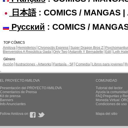
日本語
: COMICS / MANGAS 
Русский
: COMICS / MANGAS
TOP CÓMICS
Amilova
Hemisferios
Chronoctis Express
Super Dragon Bros Z
Psychomanti
Bienvenidos A República Gada
Only Two
Astaroth Y Bernadette
Edil
Leth Hat
Género
Acción
Ilustraciones - Artworks
Fantasía - SF
Comedia
Libros para jovenes
R
EL PROYECTO AMILOVA
COMUNIDAD
Presentación del PROYECTO AMILOVA
Tutorial del lector
Comentarios de Prensa
Ayuda la comunidad
Kit de prensa
FAQ.Preguntas y Re
Banners
Moneda Virtual: OR
Info Anunciantes
Condiciones de uso
Follow Amilova on
Mapa del sitio