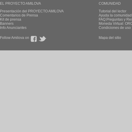
EL PROYECTO AMILOVA
COMUNIDAD
Presentación del PROYECTO AMILOVA
Tutorial del lector
Comentarios de Prensa
Ayuda la comunidad
Kit de prensa
FAQ.Preguntas y Re
Banners
Moneda Virtual: OR
Info Anunciantes
Condiciones de uso
Follow Amilova on
Mapa del sitio