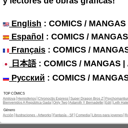
y lectores de obras gráficas!
English
: COMICS / MANGAS
Español
: COMICS / MANGAS
Français
: COMICS / MANGA
日本語
: COMICS / MANGAS 
Русский
: COMICS / MANGAS
TOP CÓMICS
Amilova
Hemisferios
Chronoctis Express
Super Dragon Bros Z
Psychomanti
Bienvenidos A República Gada
Only Two
Astaroth Y Bernadette
Edil
Leth Hat
Género
Acción
Ilustraciones - Artworks
Fantasía - SF
Comedia
Libros para jovenes
R