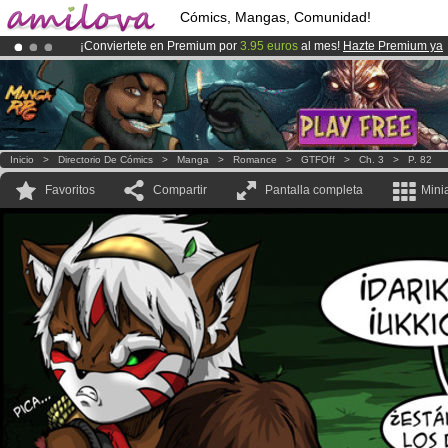
Cómics, Mangas, Comunidad!
¡Conviertete en Premium por
3.95 euros
al mes!
Hazte Premium ya
¡
El Kickstarter Amilova está desormado lanzado
!.
¡Ya tenemos 100000
miembros
y 1000
Cómics y Mangas!
.
Inicio
>
Directorio De Cómics
>
Manga
>
Romance
>
GTFOff
>
Ch. 3
>
P. 82
Favoritos
Compartir
Pantalla completa
Mini