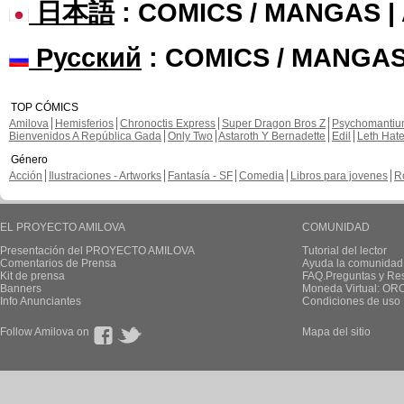
日本語
: COMICS / MANGAS 
Русский
: COMICS / MANGAS
TOP CÓMICS
Amilova
Hemisferios
Chronoctis Express
Super Dragon Bros Z
Psychomanti
Bienvenidos A República Gada
Only Two
Astaroth Y Bernadette
Edil
Leth Hat
Género
Acción
Ilustraciones - Artworks
Fantasía - SF
Comedia
Libros para jovenes
R
EL PROYECTO AMILOVA
COMUNIDAD
Presentación del PROYECTO AMILOVA
Tutorial del lector
Comentarios de Prensa
Ayuda la comunidad
Kit de prensa
FAQ.Preguntas y Re
Banners
Moneda Virtual: OR
Info Anunciantes
Condiciones de uso
Follow Amilova on
Mapa del sitio