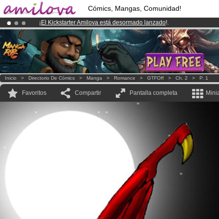
Cómics, Mangas, Comunidad!
¡
El Kickstarter Amilova está desormado lanzado
!.
¡Ya tenemos 100000
miembros
y 1000
Cómics y Mangas!
.
¡Conviertete en Premium por
3.95 euros
al mes!
Hazte Premium ya
Inicio
>
Directorio De Cómics
>
Manga
>
Romance
>
GTFOff
>
Ch. 2
>
P. 1
Favoritos
Compartir
Pantalla completa
Mini