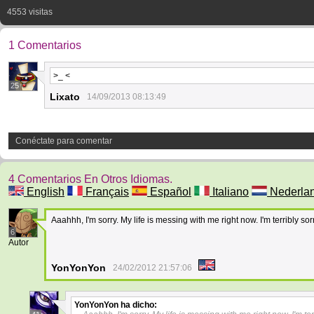
4553 visitas
1 Comentarios
>_ <
25
Lixato
14/09/2013 08:13:49
Conéctate para comentar
4 Comentarios En Otros Idiomas.
English
Français
Español
Italiano
Nederla
Aaahhh, I'm sorry. My life is messing with me right now. I'm terribly sor
6
Autor
YonYonYon
24/02/2012 21:57:06
YonYonYon
ha dicho: