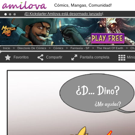
Cómics, Mangas, Comunidad!
¡
El Kickstarter Amilova está desormado lanzado
!.
¡Ya tenemos 134393
miembros
y 1208
Cómics y Mangas!
.
¡Conviertete en Premium por
3.95 euros
al mes!
Hazte Premium ya
Inicio
>
Directorio De Cómics
>
Cómics
>
Fantasía - SF
>
The Heart Of Earth
>
Ch.
Favoritos
Compartir
Pantalla completa
Mini
¿D... Dino?
¿Me ayudas?