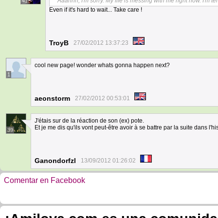
Aaahhh, I'm sorry. My life is messing with me right now. I'm ter
41
Even if it's hard to wait... Take care !
TroyB
27/02/2012 13:37:23
cool new page! wonder whats gonna happen next?
1
aeonstorm
27/02/2012 00:53:01
J'étais sur de la réaction de son (ex) pote.
Et je me dis qu'ils vont peut-être avoir à se battre par la suite dans l'his
39
Ganondorfzl
13/09/2012 01:26:02
Comentar en Facebook