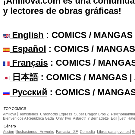
¡Amilova.com es una comunidad 
y lectores de obras gráficas!
English
: COMICS / MANGAS
Español
: COMICS / MANGAS
Français
: COMICS / MANGA
日本語
: COMICS / MANGAS 
Русский
: COMICS / MANGAS
TOP CÓMICS
Amilova
Hemisferios
Chronoctis Express
Super Dragon Bros Z
Psychomanti
Bienvenidos A República Gada
Only Two
Astaroth Y Bernadette
Edil
Leth Hat
Género
Acción
Ilustraciones - Artworks
Fantasía - SF
Comedia
Libros para jovenes
R