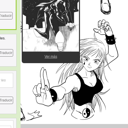
Traducir
les.
Traducir
Ver más
 les
Traducir