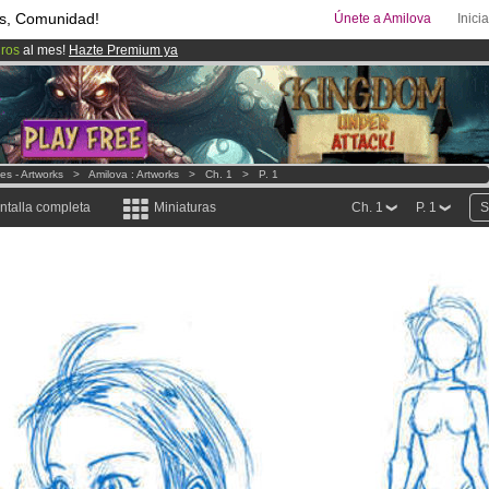
s, Comunidad!
Únete a Amilova
Inici
uros
al mes!
Hazte Premium ya
08
Cómics y Mangas!
.
ado lanzado
!.
nes - Artworks
>
Amilova : Artworks
>
Ch. 1
>
P. 1
ntalla completa
Miniaturas
Ch. 1
P. 1
S