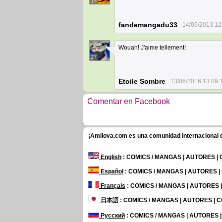
15
fandemangadu33
14/05/2013 12
Wouah! J'aime tellement!
27
Etoile Sombre
13/06/2016 13:09:
Comentar en Facebook
¡Amilova.com es una comunidad internacional de
English
: COMICS / MANGAS | AUTORES |
Español
: COMICS / MANGAS | AUTORES 
Français
: COMICS / MANGAS | AUTORES
日本語
: COMICS / MANGAS | AUTORES |
Русский
: COMICS / MANGAS | AUTORES 