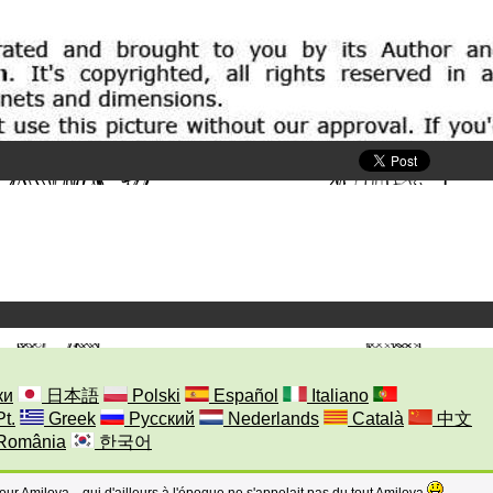
ки
日本語
Polski
Español
Italiano
Pt.
Greek
Русский
Nederlands
Català
中文
România
한국어