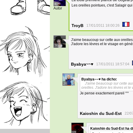
La toute première plance de Gogeta pou
41
Les oreilles pointues, c'est Salagir qui
Autor
TroyB
17/01/2011 18:00:26
J'aime beaucoup sur cette aux oreilles 
J'adore les lèvres et le visage en géné
36
Byabya~~♥
17/01/2011 18:57:04
Byabya~~♥
ha dicho:
J'aime beaucoup sur cette aux 
26
oreilles. J'adore les lèvres et l
Je pense exactement pareil ^^
Kaioshin du Sud-Est
22/0
Kaioshin du Sud-Est
ha d
17