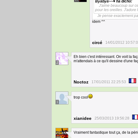
Byabya~~♥
ha dicho:
J'aime beaucoup sur cet
pour les oreilles. J'adore
Je pense exactement par
idem ^^
circé
14/01/2012 10:57:
Eh bien c'est intéressant. On voit la fa
m'attendais à ce qu'il dessine d'une faço
2
Noctoz
17/01/2011 22:25:53
trop cool
1
xianidee
25/03/2013 19:56:28
Vraiment fantastique tout ça, de la pér