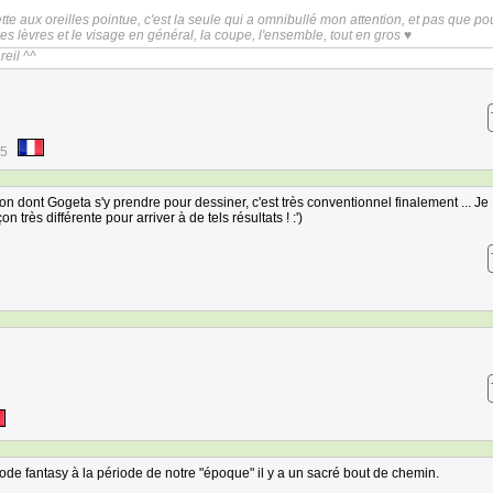
te aux oreilles pointue, c'est la seule qui a omnibullé mon attention, et pas que po
 les lèvres et le visage en général, la coupe, l'ensemble, tout en gros ♥
eil ^^
05
çon dont Gogeta s'y prendre pour dessiner, c'est très conventionnel finalement ... Je
n très différente pour arriver à de tels résultats ! :')
iode fantasy à la période de notre "époque" il y a un sacré bout de chemin.