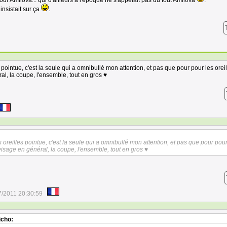
r Amilova... qui d'ailleurs à l'époque ne s'appelait pas du tout Amilova
.
 insistait sur ça
.
pointue, c'est la seule qui a omnibullé mon attention, et pas que pour pour les oreil
ral, la coupe, l'ensemble, tout en gros ♥
oreilles pointue, c'est la seule qui a omnibullé mon attention, et pas que pour pour
e visage en général, la coupe, l'ensemble, tout en gros ♥
7/2011 20:30:59
icho: