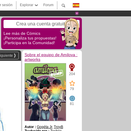
ar sesión
Explorar
Forum
Crea una cuenta gratuita
Lee más de Cómics
¡Personaliza tus propuestas!
¡Participa en la Comunidad!
Sobre el equipo de Amilova :
iguiente
artworks
204
79
81
Autor :
Gogéta Jr
,
TroyB