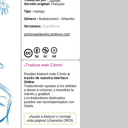
Traducido por :
Toshiie
Versión original:
Français
Tipo :
manga
Género :
Ilustraciones - Artworks
Versiones:
Español
amilovaartworks.amilova.com
by
nc
nd
¡Traduce este Cómic!
Puedes traducir este Cómic
a
través de nuestra interface
Online
.
Traduciendo ayudas a los artistas
a darse a conocer, y muestras tu
interés y gratitud.
Los traductores dedicados
pueden ser recompensados con
Golds.
¡Ayuda a traducir o corregir
esta página! (¡Ganarás ORO!)