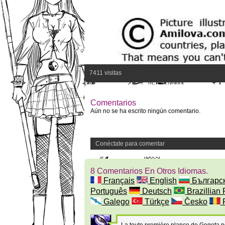
7411 visitas
Comentarios
Aún no se ha escrito ningún comentario.
Conéctate para comentar
8 Comentarios En Otros Idiomas.
Français
English
Българс
Português
Deutsch
Brazillian 
Galego
Türkçe
Česko