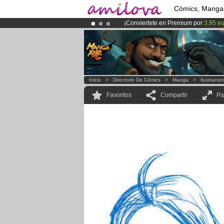
Cómics, Manga
¡Conviertete en Premium por
3.95 e
¡Ya tenemos 134393
miembros
y 12
¡
El Kickstarter Amilova está desorm
Inicio
>
Directorio De Cómics
>
Manga
>
Ilustracio
Favoritos
Compartir
Pa