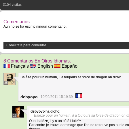
3154 visitas
Comentarios
Aún no se ha escrito ningún comentario.
Conéctate para comentar
8 Comentarios En Otros Idiomas.
Français
English
Español
Balèze pour un humain, il a toujours sa force de dragon on dirait
35
debyoyo
10/09/2011 15:19:39
debyoyo
ha dicho:
Balèze pour un humain, il a toujours sa force de dragon on di
29
Ouai balèze, il y a un côté Hulk^^.
Par contre je trouve dommage que l'on ne retrouve pas sur le cor