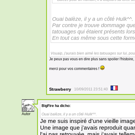
Ouai balèze, il y a un côté Hulk^^.
Par contre je trouve dommage que l
tatouages qui étaient présents lor
En tout cas même sous cette forme
Vouaip, j'aurais bien aimé les tatouages sur lui, p
Je peux pas vous en dire plus sans spoiler l'histoire, 
merci pour vos commentaires !
Strawberry
10/09/2011 23:51:40
BigFire
ha dicho:
10
Autor
Ouai balèze, il y a un côté Hulk^^.
Je me suis inspiré d'une vieille image
Une image que j'avais reproduit quand
l'ai pas retrouvée, mais j'avais tellem