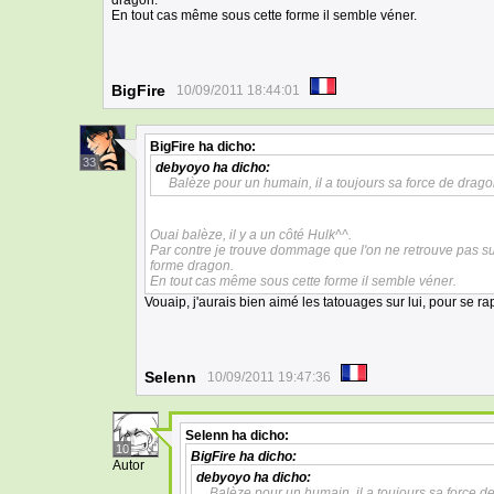
dragon.
En tout cas même sous cette forme il semble véner.
BigFire
10/09/2011 18:44:01
BigFire
ha dicho:
33
debyoyo
ha dicho:
Balèze pour un humain, il a toujours sa force de dragon
Ouai balèze, il y a un côté Hulk^^.
Par contre je trouve dommage que l'on ne retrouve pas sur
forme dragon.
En tout cas même sous cette forme il semble véner.
Vouaip, j'aurais bien aimé les tatouages sur lui, pour se 
Selenn
10/09/2011 19:47:36
Selenn
ha dicho:
10
BigFire
ha dicho:
Autor
debyoyo
ha dicho:
Balèze pour un humain, il a toujours sa force de