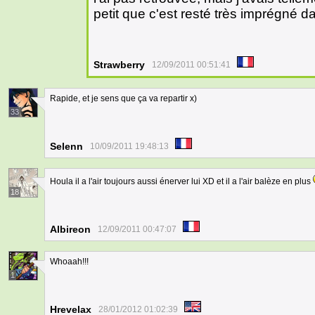
petit que c'est resté très imprégné 
Strawberry
12/09/2011 00:51:41
Rapide, et je sens que ça va repartir x)
33
Selenn
10/09/2011 19:48:13
Houla il a l'air toujours aussi énerver lui XD et il a l'air balèze en plus
18
Albireon
12/09/2011 00:47:07
Whoaah!!!
1
Hrevelax
28/01/2012 01:02:39