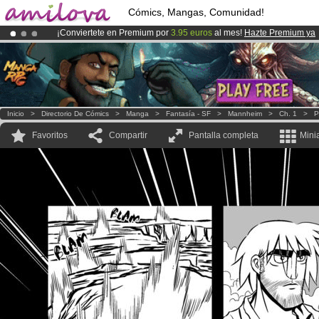
Cómics, Mangas, Comunidad!
¡Conviertete en Premium por
3.95 euros
al mes!
Hazte Premium ya
¡Ya tenemos 100000
miembros
y 1000
Cómics y Mangas!
.
¡
El Kickstarter Amilova está desormado lanzado
!.
Inicio
>
Directorio De Cómics
>
Manga
>
Fantasía - SF
>
Mannheim
>
Ch. 1
>
P
Favoritos
Compartir
Pantalla completa
Mini