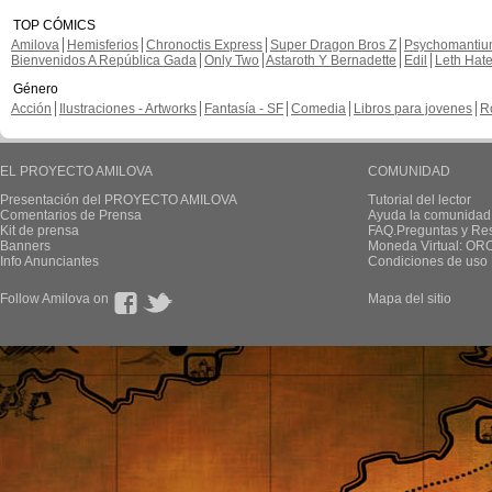
TOP CÓMICS
Amilova
Hemisferios
Chronoctis Express
Super Dragon Bros Z
Psychomanti
Bienvenidos A República Gada
Only Two
Astaroth Y Bernadette
Edil
Leth Hat
Género
Acción
Ilustraciones - Artworks
Fantasía - SF
Comedia
Libros para jovenes
R
EL PROYECTO AMILOVA
COMUNIDAD
Presentación del PROYECTO AMILOVA
Tutorial del lector
Comentarios de Prensa
Ayuda la comunidad
Kit de prensa
FAQ.Preguntas y Re
Banners
Moneda Virtual: OR
Info Anunciantes
Condiciones de uso
Follow Amilova on
Mapa del sitio