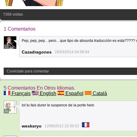
7368 visitas
1 Comentarios
Pep, pep, pep... pero... que tipo de absurda traducción es esta????? 
27
Cazadragones
26/03/2014 04:58:04
Conéctate para comentar
5 Comentarios En Otros Idiomas.
Français
English
Español
Català
lol tu fais durer le suspence de la porte hein
26
weskeryo
12/06/2012 22:30:52