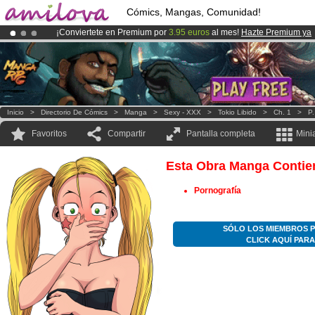
Cómics, Mangas, Comunidad!
¡Conviertete en Premium por
3.95 euros
al mes!
Hazte Premium ya
¡
El Kickstarter Amilova está desormado lanzado
!.
¡Ya tenemos 100000
miembros
y 1000
Cómics y Mangas!
.
Inicio
>
Directorio De Cómics
>
Manga
>
Sexy - XXX
>
Tokio Libido
>
Ch. 1
>
P.
Favoritos
Compartir
Pantalla completa
Mini
Esta Obra Manga Contie
Pornografía
SÓLO LOS MIEMBROS P
CLICK AQUÍ PAR