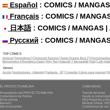
Español
: COMICS / MANGAS
Français
: COMICS / MANGA
日本語
: COMICS / MANGAS 
Русский
: COMICS / MANGAS
TOP CÓMICS
Amilova
Hemisferios
Chronoctis Express
Super Dragon Bros Z
Psychomanti
Bienvenidos A República Gada
Only Two
Astaroth Y Bernadette
Edil
Leth Hat
Género
Acción
Ilustraciones - Artworks
Fantasía - SF
Comedia
Libros para jovenes
R
EL PROYECTO AMILOVA
COMUNIDAD
Presentación del PROYECTO AMILOVA
Tutorial del lector
Comentarios de Prensa
Ayuda la comunidad
Kit de prensa
FAQ.Preguntas y Re
Banners
Moneda Virtual: OR
Info Anunciantes
Condiciones de uso