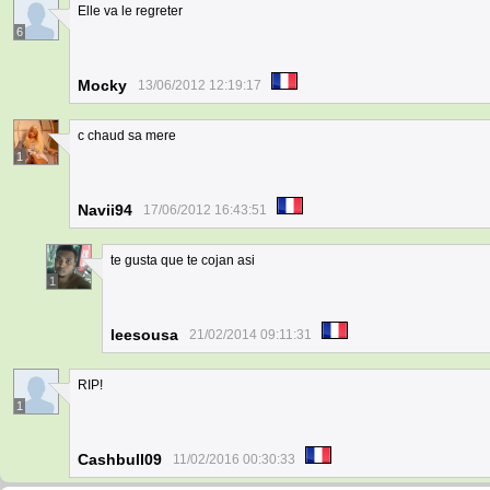
Elle va le regreter
6
Mocky
13/06/2012 12:19:17
c chaud sa mere
1
Navii94
17/06/2012 16:43:51
te gusta que te cojan asi
1
leesousa
21/02/2014 09:11:31
RIP!
1
Cashbull09
11/02/2016 00:30:33