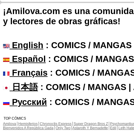
¡Amilova.com es una comunidad 
y lectores de obras gráficas!
English
: COMICS / MANGAS
Español
: COMICS / MANGAS
Français
: COMICS / MANGA
日本語
: COMICS / MANGAS 
Русский
: COMICS / MANGAS
TOP CÓMICS
Amilova
Hemisferios
Chronoctis Express
Super Dragon Bros Z
Psychomanti
Bienvenidos A República Gada
Only Two
Astaroth Y Bernadette
Edil
Leth Hat