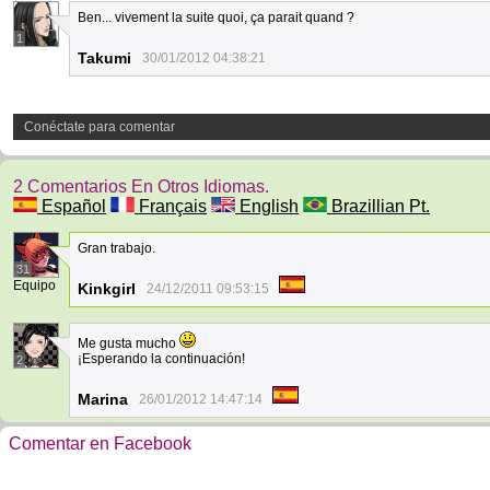
Ben... vivement la suite quoi, ça parait quand ?
1
Takumi
30/01/2012 04:38:21
Conéctate para comentar
2 Comentarios En Otros Idiomas.
Español
Français
English
Brazillian Pt.
Gran trabajo.
31
Equipo
Kinkgirl
24/12/2011 09:53:15
Me gusta mucho
¡Esperando la continuación!
2
Marina
26/01/2012 14:47:14
Comentar en Facebook