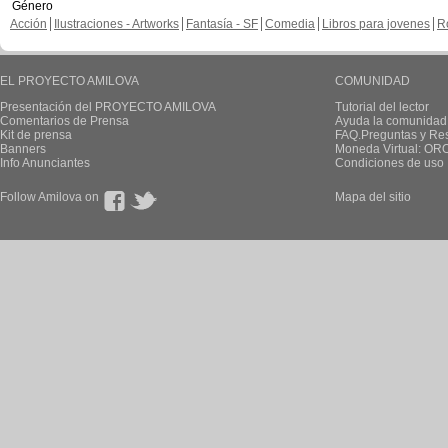
Género
Acción
Ilustraciones - Artworks
Fantasía - SF
Comedia
Libros para jovenes
R
EL PROYECTO AMILOVA
COMUNIDAD
Presentación del PROYECTO AMILOVA
Tutorial del lector
Comentarios de Prensa
Ayuda la comunidad
Kit de prensa
FAQ.Preguntas y Re
Banners
Moneda Virtual: OR
Info Anunciantes
Condiciones de uso
Follow Amilova on
Mapa del sitio