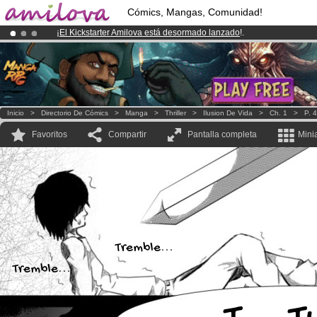
Cómics, Mangas, Comunidad!
¡
El Kickstarter Amilova está desormado lanzado
!.
¡Ya tenemos 100000
miembros
y 1000
Cómics y Mangas!
.
¡Conviertete en Premium por
3.95 euros
al mes!
Hazte Premium ya
Inicio
>
Directorio De Cómics
>
Manga
>
Thriller
>
Ilusion De Vida
>
Ch. 1
>
P. 4
Favoritos
Compartir
Pantalla completa
Mini
Tremble...
Tremble...