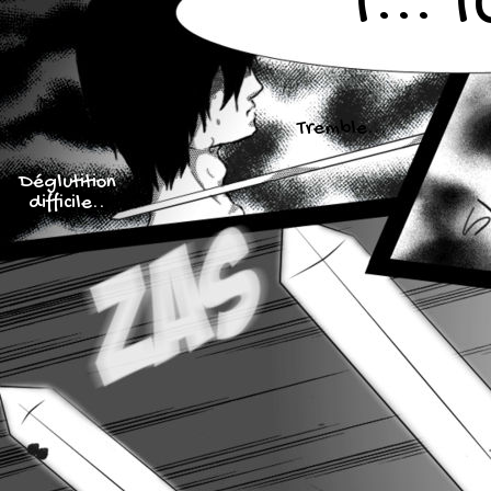
T... T
Tremble...
Déglutition
difficile..