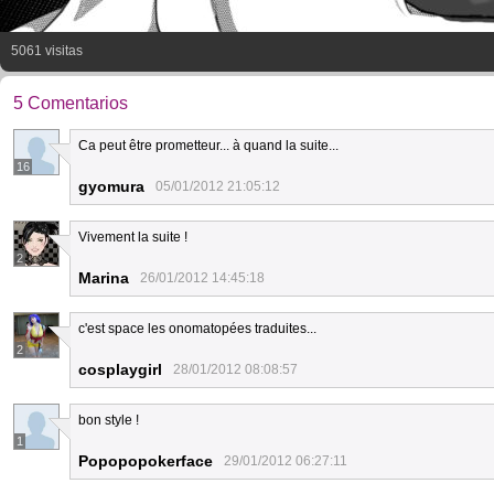
5061 visitas
5 Comentarios
Ca peut être prometteur... à quand la suite...
16
gyomura
05/01/2012 21:05:12
Vivement la suite !
2
Marina
26/01/2012 14:45:18
c'est space les onomatopées traduites...
2
cosplaygirl
28/01/2012 08:08:57
bon style !
1
Popopopokerface
29/01/2012 06:27:11