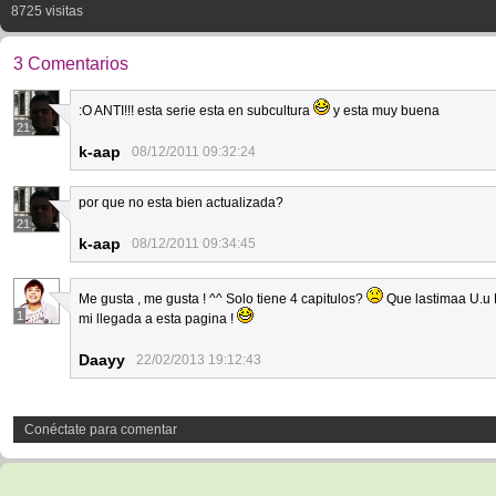
8725 visitas
3 Comentarios
:O ANTI!!! esta serie esta en subcultura
y esta muy buena
21
k-aap
08/12/2011 09:32:24
por que no esta bien actualizada?
21
k-aap
08/12/2011 09:34:45
Me gusta , me gusta ! ^^ Solo tiene 4 capitulos?
Que lastimaa U.u 
1
mi llegada a esta pagina !
Daayy
22/02/2013 19:12:43
Conéctate para comentar