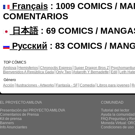
Français
: 1009 COMICS / MA
COMENTARIOS
日本語
: 69 COMICS / MANGA
Русский
: 83 COMICS / MAN
TOP CÓMICS
Amilova
Hemisferios
Chronoctis Express
Super Dragon Bros Z
Psychomanti
Bienvenidos A República Gada
Only Two
Astaroth Y Bernadette
Edil
Leth Hat
Género
Acción
Ilustraciones - Artworks
Fantasía - SF
Comedia
Libros para jovenes
R
EL PROYECTO AMILOVA
COMUNIDAD
Presentación del PROYECTO AMILOVA
Tutorial del lector
Comentarios de Prensa
Ayuda la comunidad
Kit de prensa
FAQ.Preguntas y Re
Banners
Moneda Virtual: OR
Info Anunciantes
Condiciones de uso