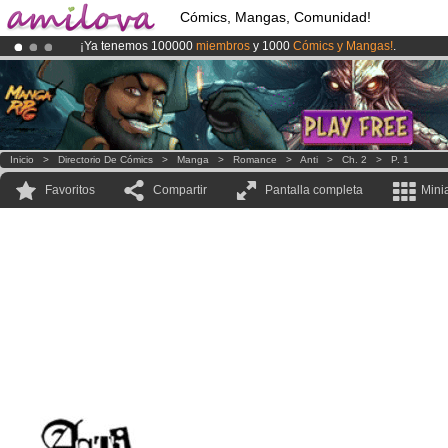
Cómics, Mangas, Comunidad!
¡Ya tenemos 100000
miembros
y 1000
Cómics y Mangas!
.
¡Conviertete en Premium por
3.95 euros
al mes!
Hazte Premium ya
¡
El Kickstarter Amilova está desormado lanzado
!.
Inicio
>
Directorio De Cómics
>
Manga
>
Romance
>
Anti
>
Ch. 2
>
P. 1
Favoritos
Compartir
Pantalla completa
Mini