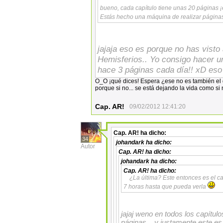
bueno, cada capítulo tiene unas 20 páginas
Estás hecho una máquina de realizar págin
jajaja eso es porque no has visto
Hemisferios.. Yo consigo hacer u
hace 3 páginas cada día!! xD es
O_O ¡qué dices! Espera ¿ese no es también el 
porque si no... se está dejando la vida como s
Cap. AR!
09/02/2012 12:41:20
Cap. AR!
ha dicho:
34
johandark
ha dicho:
Autor
Cap. AR!
ha dicho:
johandark
ha dicho:
Cap. AR!
ha dicho:
¿La última? Este entonces es el c
7 horas hasta que pueda verla
jajaj weno en todos los capítul
páginas... y justamente este es 