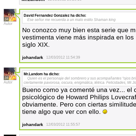
David Fernandez Gonzalez
ha dicho:
34
Ese señor me recuerda a un malo estilo Shaman king
Autor
No conozco muy bien esta serie que me
vestimenta viene más inspirada en los 
siglo XIX.
johandark
12/03/2012 11:54:39
Mr.Landom
ha dicho:
34
Quien es el personaje del sombrero y sus acompañantes “ojos bril
Autor
ciertamente pavorosa, oscura, enigmática, tétrica. Felicidades, Mr.
Bueno como ya comenté una vez... el c
psicológico de Howard Philips Lovecraft
obviamente. Pero con ciertas similitude
tiene algo que ver con ello.
johandark
12/03/2012 11:55:57