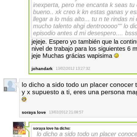
inexperta, pero me encanta k seas tu
bueno.. xk creo k kn estas ganas y es
llegar a lo más alto... tu n te rindas 
mucho talento ahgi dentrooooo"" lo di
episodio antes d mi desespero.... bss
jejeje. Espero yo también que la conti
nivel de trabajo para los siguientes 6 
jeje Muchas grácias wapisima
johandark
13/02/2012 13:27:32
lo dicho a sido todo un placer conocer 
1
y x supuesto a ti, eres una persona ma
soraya love
13/02/2012 21:08:57
soraya love
ha dicho:
34
lo dicho a sido todo un placer conoce
Autor