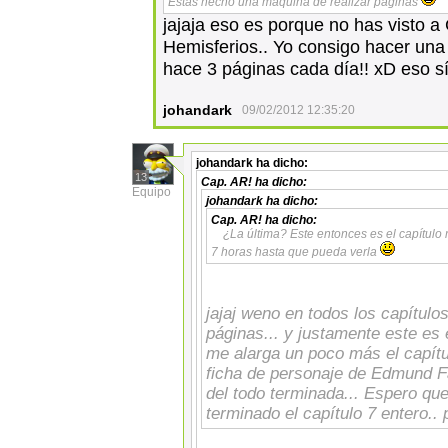
Estás hecho una máquina de realizar páginas
jajaja eso es porque no has visto a 
Hemisferios.. Yo consigo hacer una
hace 3 páginas cada día!! xD eso
johandark
09/02/2012 12:35:20
johandark
ha dicho:
13
Cap. AR!
ha dicho:
Equipo
johandark
ha dicho:
Cap. AR!
ha dicho:
¿La última? Este entonces es el capítulo
7 horas hasta que pueda verla
jajaj weno en todos los capítulo
páginas... y justamente este es e
me alarga un poco más el capítu
ficha de personaje de Edmund Fa
del todo terminada... Espero que 
terminado el capítulo 7 entero.. p