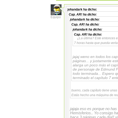
johandark
ha dicho:
13
Cap. AR!
ha dicho:
Equipo
johandark
ha dicho:
Cap. AR!
ha dicho:
johandark
ha dicho:
Cap. AR!
ha dicho:
¿La última? Este entonces e
7 horas hasta que pueda verl
jajaj weno en todos los ca
páginas... y justamente est
alarga un poco más el capít
de personaje de Edmund Fa
todo terminada... Espero qu
terminado el capítulo 7 enter
bueno, cada capítulo tiene una
Estás hecho una máquina de rea
jajaja eso es porque no has 
Hemisferios.. Yo consigo ha
hace 3 páginas cada día!! 