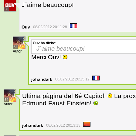
J´aime beaucoup!
30
Ouv
08/02/2012 20:11:28
Ouv
ha dicho:
34
J´aime beaucoup!
Autor
Merci Ouv!
johandark
08/02/2012 20:15:12
Ultima pàgina del 6é Capitol!
La proxi
34
Edmund Faust Einstein!
Autor
johandark
08/02/2012 20:13:13