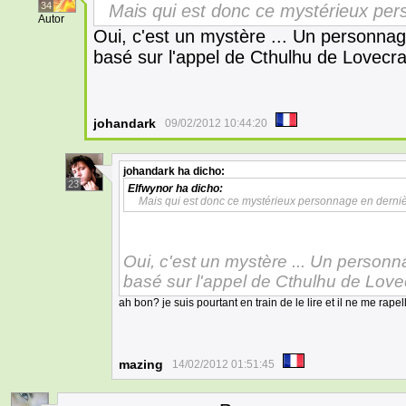
34
Mais qui est donc ce mystérieux per
Autor
Oui, c'est un mystère ... Un personnag
basé sur l'appel de Cthulhu de Lovecra
johandark
09/02/2012 10:44:20
johandark
ha dicho:
23
Elfwynor
ha dicho:
Mais qui est donc ce mystérieux personnage en derni
Oui, c'est un mystère ... Un personn
basé sur l'appel de Cthulhu de Lovec
ah bon? je suis pourtant en train de le lire et il ne me rapell
mazing
14/02/2012 01:51:45