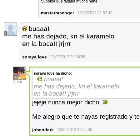
Suponia que faltaria mucho hehe
masterracenger
15/02/2012 21:57:40
buaaa!
1
me has dejado, kn el karamelo
en la boca!! jrjrrr
soraya love
12/02/2012 20:36:56
soraya love
ha dicho:
34
buaaa!
Autor
me has dejado, kn el karamelo
en la boca!! jrjrrr
jejeje nunca mejor dicho!
Me alegro que te hayas registrado y t
johandark
12/02/2012 20:54:36