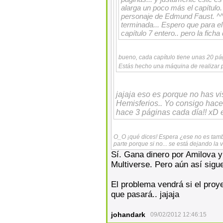
alarga un poco más el capítulo.
personaje de Edmund Faust. ^^ 
terminada... Espero que para el 
capítulo 7 entero.. pero la ficha d
bueno, cada capítulo tiene unas 20 p
Estás hecho una máquina de realizar
jajaja eso es porque no has vi
Hemisferios.. Yo consigo hace
hace 3 páginas cada día!! xD
O_O ¡qué dices! Espera ¿ese no es tambi
parte porque si no... se está dejando la
Sí. Gana dinero por Amilova y
Multiverse. Pero aún así sig
El problema vendrá si el proy
que pasará.. jajaja
johandark
09/02/2012 12:46:15