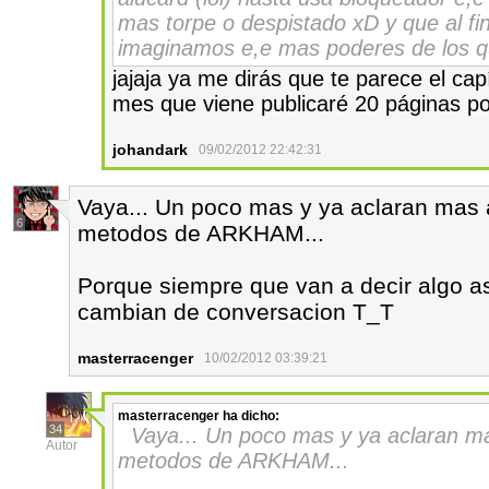
mas torpe o despistado xD y que al fi
imaginamos e,e mas poderes de los 
jajaja ya me dirás que te parece el cap
mes que viene publicaré 20 páginas 
johandark
09/02/2012 22:42:31
Vaya... Un poco mas y ya aclaran mas a
6
metodos de ARKHAM...
Porque siempre que van a decir algo as
cambian de conversacion T_T
masterracenger
10/02/2012 03:39:21
masterracenger
ha dicho:
34
Vaya... Un poco mas y ya aclaran mas
Autor
metodos de ARKHAM...