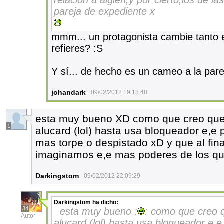
relacion a algien,y por cierto,los de l
pareja de expediente x
mmm... un protagonista cambie tanto en
refieres? :S
Y sí... de hecho es un cameo a la pareja
johandark
09/02/2012 19:18:48
esta muy bueno XD como que creo que 
1
alucard (lol) hasta usa bloqueador e,e 
mas torpe o despistado xD y que al fin
imaginamos e,e mas poderes de los qu
Darkingstom
09/02/2012 22:09:29
Darkingstom
ha dicho:
34
esta muy bueno :
: como que creo q
Autor
alucard (lol) hasta usa bloqueador e,e