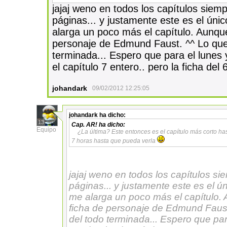
jajaj weno en todos los capítulos siem
páginas... y justamente este es el únic
alarga un poco más el capítulo. Aunque
personaje de Edmund Faust. ^^ Lo que
terminada... Espero que para el lunes y
el capítulo 7 entero.. pero la ficha del 6
johandark
09/02/2012 12:25:05
johandark
ha dicho:
13
Cap. AR!
ha dicho:
Equipo
¿La última? Este entonces es el capítulo más corto ha
7 horas hasta que pueda verla
jajaj weno en todos los capítulos si
páginas... y justamente este es el ún
me alarga un poco más el capítulo. 
ficha de personaje de Edmund Faust
del todo terminada... Espero que para