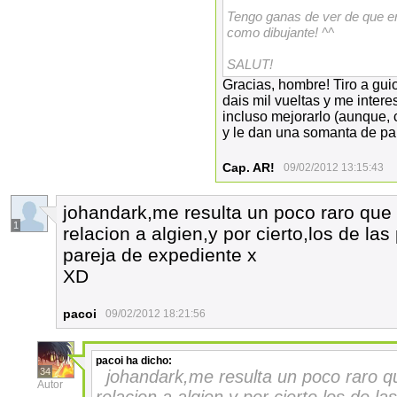
Tengo ganas de ver de que e
como dibujante! ^^
SALUT!
Gracias, hombre! Tiro a gu
dais mil vueltas y me inter
incluso mejorarlo (aunque, 
y le dan una somanta de palos
Cap. AR!
09/02/2012 13:15:43
johandark,me resulta un poco raro que
1
relacion a algien,y por cierto,los de la
pareja de expediente x
XD
pacoi
09/02/2012 18:21:56
pacoi
ha dicho:
34
johandark,me resulta un poco raro q
Autor