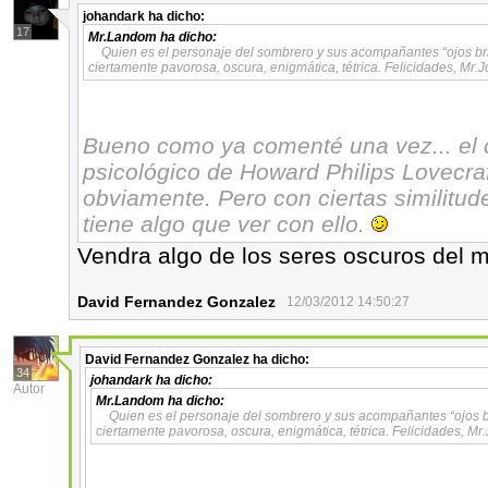
johandark
ha dicho:
17
Mr.Landom
ha dicho:
Quien es el personaje del sombrero y sus acompañantes “ojos bri
ciertamente pavorosa, oscura, enigmática, tétrica. Felicidades, Mr.
Bueno como ya comenté una vez... el c
psicológico de Howard Philips Lovecraf
obviamente. Pero con ciertas similitude
tiene algo que ver con ello.
Vendra algo de los seres oscuros del 
David Fernandez Gonzalez
12/03/2012 14:50:27
David Fernandez Gonzalez
ha dicho:
34
johandark
ha dicho:
Autor
Mr.Landom
ha dicho:
Quien es el personaje del sombrero y sus acompañantes “ojos br
ciertamente pavorosa, oscura, enigmática, tétrica. Felicidades, M