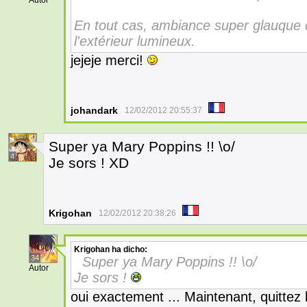
Autor
En tout cas, ambiance super glauque 
l'extérieur lumineux.
jejeje merci!
johandark
12/02/2012 20:55:37
Super ya Mary Poppins !! \o/
4
Je sors ! XD
Krigohan
12/02/2012 20:38:26
Krigohan
ha dicho:
34
Super ya Mary Poppins !! \o/
Autor
Je sors !
oui exactement ... Maintenant, quittez la