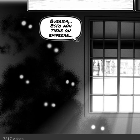
Querida...
Esto aún
tiene qu
empezar...
7317 visitas