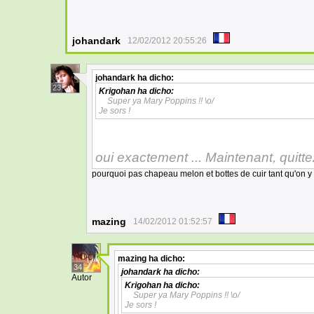
johandark
12/02/2012 20:55:26
johandark
ha dicho:
23
Krigohan
ha dicho:
Super ya Mary Poppins !! \o/
Je sors !
oui exactement ... Maintenant, quittez 
pourquoi pas chapeau melon et bottes de cuir tant qu'on y 
mazing
14/02/2012 01:52:57
mazing
ha dicho:
34
johandark
ha dicho:
Autor
Krigohan
ha dicho:
Super ya Mary Poppins !! \o/
Je sors !