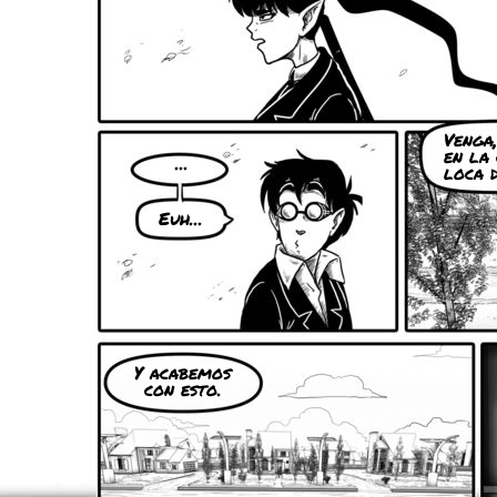
Venga
en la 
...
loca d
Euh...
Y acabemos
con esto.