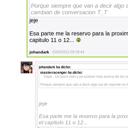
Porque siempre que van a decir algo a
cambian de conversacion T_T
jeje
Esa parte me la reservo para la proxim
capitulo 11 o 12...
johandark
10/02/2012 09:28:44
johandark
ha dicho:
6
masterracenger
ha dicho:
Vaya... Un poco mas y ya aclaran mas acerca de los 
Porque siempre que van a decir algo asi de repente no
jeje
Esa parte me la reservo para la pro
el capitulo 11 o 12...