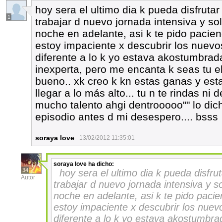
hoy sera el ultimo dia k pueda disfruta
1
trabajar d nuevo jornada intensiva y sol
noche en adelante, asi k te pido pacienc
estoy impaciente x descubrir los nuevo
diferente a lo k yo estava akostumbrada
inexperta, pero me encanta k seas tu e
bueno.. xk creo k kn estas ganas y est
llegar a lo más alto... tu n te rindas n
mucho talento ahgi dentrooooo"" lo dic
episodio antes d mi desespero.... bsss
soraya love
13/02/2012 11:35:01
soraya love
ha dicho:
34
hoy sera el ultimo dia k pueda disfr
Autor
trabajar d nuevo jornada intensiva y so
noche en adelante, asi k te pido pacie
estoy impaciente x descubrir los nuev
diferente a lo k yo estava akostumbrad