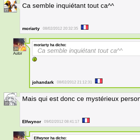
Ca semble inquiétant tout ca^^
21
moriarty
08/02/2012 20:32:35
moriarty
ha dicho:
34
Ca semble inquiétant tout ca^^
Autor
johandark
08/02/2012 21:12:31
Mais qui est donc ce mystérieux perso
33
Elfwynor
09/02/2012 08:41:17
Elfwynor
ha dicho: