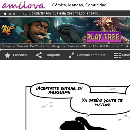
Cómics, Mangas, Comunidad!
¡
El Kickstarter Amilova está desormado lanzado
!.
¡Ya tenemos 100000
miembros
y 1000
Cómics y Mangas!
.
¡Conviertete en Premium por
3.95 euros
al mes!
Hazte Premium ya
Inicio
>
Directorio De Cómics
>
Manga
>
Fantasía - SF
>
ARKHAM Roots
>
Ch. 6
Favoritos
Compartir
Pantalla completa
Mini
¡Aceptaste entrar en
ARKHAM!
Ya sabías donte te
metías!