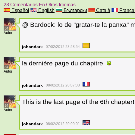
28 Comentarios En Otros Idiomas.
Español
English
Български
Català
França
@ Bardock: lo de "gratar-te la panxa" 
34
Autor
johandark
07/02/2012 23:58:54
la dernière page du chapitre.
34
Autor
johandark
08/02/2012 20:07:08
This is the last page of the 6th chapter
34
Autor
johandark
08/02/2012 20:09:01