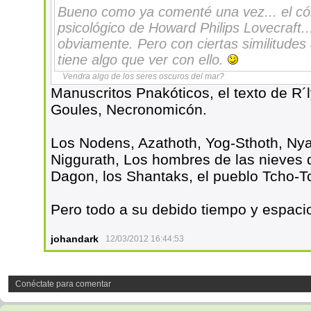
Bueno como ya comenté una vez... el cóm
psicológico de Howard Philips Lovecraft.
obviamente. Pero con ciertas similitudes 
tiene algo que ver con ello.
Vendra algo de los seres oscuros del mar?
Manuscritos Pnakóticos, el texto de R´l
Goules, Necronomicón.
Los Nodens, Azathoth, Yog-Sthoth, Nya
Niggurath, Los hombres de las nieves 
Dagon, los Shantaks, el pueblo Tcho-Tc
Pero todo a su debido tiempo y espacio
johandark
12/03/2012 16:44:53
Conéctate para comentar