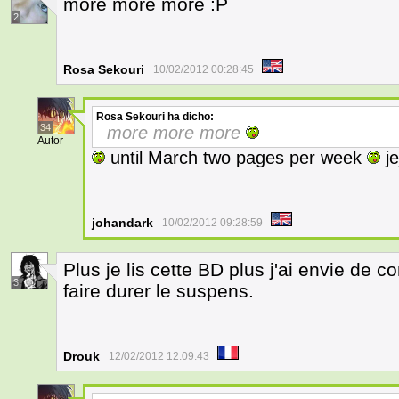
more more more :P
2
Rosa Sekouri
10/02/2012 00:28:45
Rosa Sekouri
ha dicho:
34
more more more
Autor
until March two pages per week
je
johandark
10/02/2012 09:28:59
Plus je lis cette BD plus j'ai envie de co
3
faire durer le suspens.
Drouk
12/02/2012 12:09:43