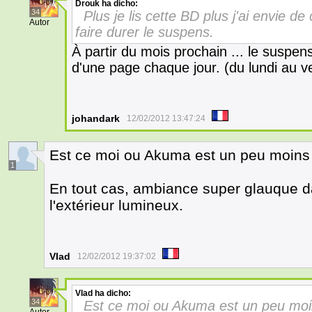
Drouk
ha dicho:
34
Plus je lis cette BD plus j'ai envie de
Autor
faire durer le suspens.
À partir du mois prochain ... le suspen
d'une page chaque jour. (du lundi au v
johandark
12/02/2012 13:47:24
Est ce moi ou Akuma est un peu moins
1
En tout cas, ambiance super glauque d
l'extérieur lumineux.
Vlad
12/02/2012 19:37:02
Vlad
ha dicho:
34
Est ce moi ou Akuma est un peu mo