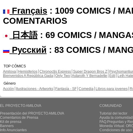
Français
: 1009 COMICS / MA
COMENTARIOS
日本語
: 69 COMICS / MANGA
Русский
: 83 COMICS / MAN
TOP CÓMICS
Amilova
Hemisferios
Chronoctis Express
Super Dragon Bros Z
Psychomanti
Bienvenidos A República Gada
Only Two
Astaroth Y Bernadette
Edil
Leth Hat
Género
Acción
Ilustraciones - Artworks
Fantasía - SF
Comedia
Libros para jovenes
R
EL PROYECTO AMILOVA
COMUNIDAD
Presentación del PROYECTO AMILOVA
Tutorial del lector
Comentarios de Prensa
Ayuda la comunidad
Kit de prensa
FAQ.Preguntas y Re
Banners
Moneda Virtual: OR
Info Anunciantes
Condiciones de uso