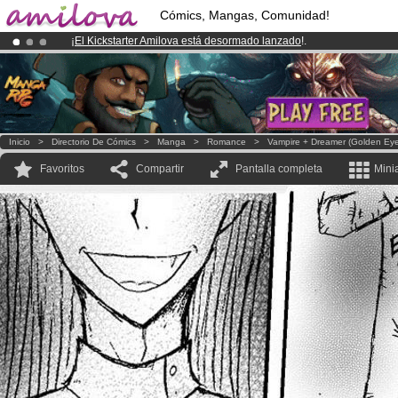
Cómics, Mangas, Comunidad!
¡
El Kickstarter Amilova está desormado lanzado
!.
¡Ya tenemos 100000
miembros
y 1000
Cómics y Mangas!
.
¡Conviertete en Premium por
3.95 euros
al mes!
Hazte Premium ya
Inicio
>
Directorio De Cómics
>
Manga
>
Romance
>
Vampire + Dreamer (Golden Eye
Favoritos
Compartir
Pantalla completa
Mini