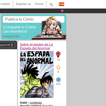
ar sesión
Explorar
Forum
Publica tu Cómic
¡Comparte tu Cómic
con miembros!
Conoce más...
Sobre el equipo de La
iguiente
Espada del Anormal
79
9
115
Autor :
contreras