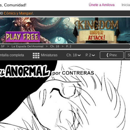
s, Comunidad!
Únete a Amilova
Inici
00
Cómics y Mangas!
.
ado lanzado
!.
uros
al mes!
Hazte Premium ya
- SF
>
La Espada Del Anormal
>
Ch. 18
>
P. 2
ntalla completa
Miniaturas
Ch. 18
P. 2
Prev.
S