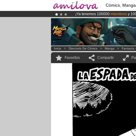
Cómics, Manga
¡Ya tenemos 100000
miembros
y 10
¡
El Kickstarter Amilova está desorm
¡Conviertete en Premium por
3.95 e
Inicio
>
Directorio De Cómics
>
Manga
>
Fantasía 
Favoritos
Compartir
Pa