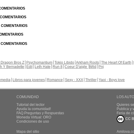
 COMENTARIOS
| COMENTARIOS
 | COMENTARIOS
 COMENTARIOS
| COMENTARIOS
 Dragon Bros Z
Psychomantium
Tokio Libido
Arkham Roots
The Heart Of Earth
th Y Bernadette
Edil
Leth Hate
Run 8
Coeur D'aigle
Wild
Pnj
media
Libros para jovenes
Romance
Sexy - XXX
Thriller
Yaoi - Boys love
COMUNIDAD
LOS AUT
Tutorial del lector
Quieres se
Ayuda la comunidad!
Publica y
FAQ.Preguntas y Respuestas
Feria de c
Moneda Virtual: ORO
CC B
Condiciones de uso
Mapa del sitio
Amilova.c