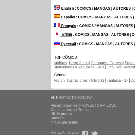
English
: COMICS / MANGAS | AUTORES |
Español
: COMICS / MANGAS | AUTORES 
Français
: COMICS / MANGAS | AUTORES
日本語
: COMICS / MANGAS | AUTORES |
Русский
: COMICS / MANGAS | AUTORES 
TOP CÓMICS
Amilova
Hemisferios
Chronoctis Express
Super
Bienvenidos A República Gada
Only Two
Astaro
Género
Acción
Ilustraciones - Artworks
Fantasía - SF
Co
EL PROYECTO AMILOVA
Presentación del PROYECTO AMILOVA
Comentarios de Prensa
Kit de prensa
Banners
Info Anunciantes
Follow Amilova on