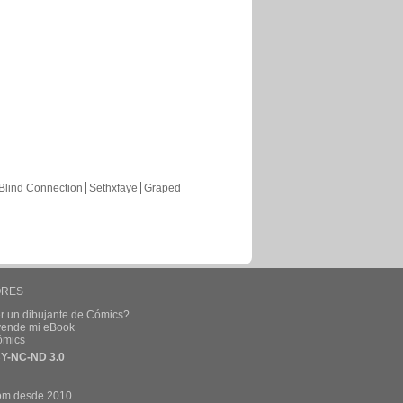
Blind Connection
Sethxfaye
Graped
ORES
r un dibujante de Cómics?
 vende mi eBook
ómics
Y-NC-ND 3.0
om desde 2010