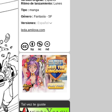
Versión original:
Español
Ritmo de lanzamiento:
Lunes
Tipo :
manga
Género :
Fantasía - SF
Versiones:
Español
leda.amilova.com
by
nc
nd
Tal vez te guste