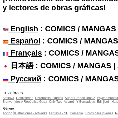
y lectores de obras gráficas!
English
: COMICS / MANGAS
Español
: COMICS / MANGAS
Français
: COMICS / MANGA
日本語
: COMICS / MANGAS 
Русский
: COMICS / MANGAS
TOP CÓMICS
Amilova
Hemisferios
Chronoctis Express
Super Dragon Bros Z
Psychomanti
Bienvenidos A República Gada
Only Two
Astaroth Y Bernadette
Edil
Leth Hat
Género
Acción
Ilustraciones - Artworks
Fantasía - SF
Comedia
Libros para jovenes
R