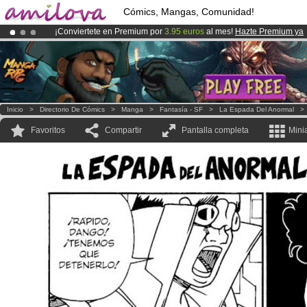
Cómics, Mangas, Comunidad!
¡Conviertete en Premium por
3.95 euros
al mes!
Hazte Premium ya
¡Ya tenemos 100000
miembros
y 1000
Cómics y Mangas!
.
¡
El Kickstarter Amilova está desormado lanzado
!.
Inicio
>
Directorio De Cómics
>
Manga
>
Fantasía - SF
>
La Espada Del Anormal
Favoritos
Compartir
Pantalla completa
Mini