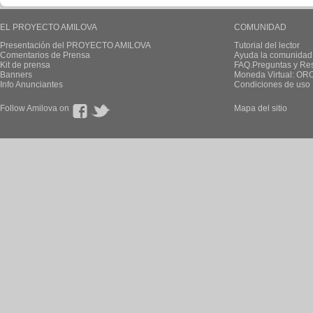
EL PROYECTO AMILOVA
COMUNIDAD
Presentación del PROYECTO AMILOVA
Tutorial del lector
Comentarios de Prensa
Ayuda la comunidad
Kit de prensa
FAQ.Preguntas y Re
Banners
Moneda Virtual: OR
Info Anunciantes
Condiciones de uso
Follow Amilova on
Mapa del sitio