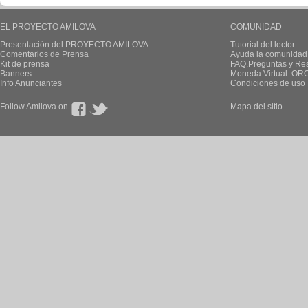
EL PROYECTO AMILOVA
COMUNIDAD
Presentación del PROYECTO AMILOVA
Tutorial del lector
Comentarios de Prensa
Ayuda la comunidad
Kit de prensa
FAQ.Preguntas y Re
Banners
Moneda Virtual: OR
Info Anunciantes
Condiciones de uso
Follow Amilova on
Mapa del sitio