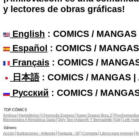
y lectores de obras gráficas!
English
: COMICS / MANGAS
Español
: COMICS / MANGAS
Français
: COMICS / MANGA
日本語
: COMICS / MANGAS 
Русский
: COMICS / MANGAS
TOP CÓMICS
Amilova
Hemisferios
Chronoctis Express
Super Dragon Bros Z
Psychomanti
Bienvenidos A República Gada
Only Two
Astaroth Y Bernadette
Edil
Leth Hat
Género
Acción
Ilustraciones - Artworks
Fantasía - SF
Comedia
Libros para jovenes
R