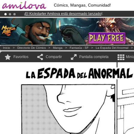
Cómics, Mangas, Comunidad!
¡
El Kickstarter Amilova está desormado lanzado
!.
¡Ya tenemos 100000
miembros
y 1000
Cómics y Mangas!
.
¡Conviertete en Premium por
3.95 euros
al mes!
Hazte Premium ya
Inicio
>
Directorio De Cómics
>
Manga
>
Fantasía - SF
>
La Espada Del Anormal
Favoritos
Compartir
Pantalla completa
Mini