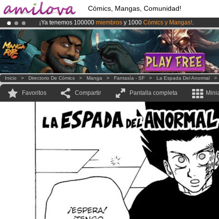
Cómics, Mangas, Comunidad!
¡Ya tenemos 100000
miembros
y 1000
Cómics y Mangas!
.
¡
El Kickstarter Amilova está desormado lanzado
!.
¡Conviertete en Premium por
3.95 euros
al mes!
Hazte Premium ya
Inicio
>
Directorio De Cómics
>
Manga
>
Fantasía - SF
>
La Espada Del Anormal
Favoritos
Compartir
Pantalla completa
Mini