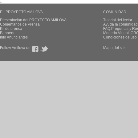
EL PROYECTO AMILOVA
COMUNIDAD
Presentación del PROYECTO AMILOVA
Tutorial del lector
Comentarios de Prensa
Ayuda la comunidad
Kit de prensa
FAQ.Preguntas y Re
Banners
Moneda Virtual: OR
Info Anunciantes
Condiciones de uso
Follow Amilova on
Mapa del sitio