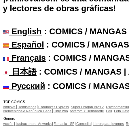
y lectores de obras gráficas!
English
: COMICS / MANGAS
Español
: COMICS / MANGAS
Français
: COMICS / MANGA
日本語
: COMICS / MANGAS 
Русский
: COMICS / MANGAS
TOP CÓMICS
Amilova
Hemisferios
Chronoctis Express
Super Dragon Bros Z
Psychomanti
Bienvenidos A República Gada
Only Two
Astaroth Y Bernadette
Edil
Leth Hat
Género
Acción
Ilustraciones - Artworks
Fantasía - SF
Comedia
Libros para jovenes
R