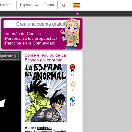
ar sesión
Explorar
Forum
Crea una cuenta gratuita
Lee más de Cómics
¡Personaliza tus propuestas!
¡Participa en la Comunidad!
Sobre el equipo de La
iguiente
Espada del Anormal
79
9
114
Autor :
contreras