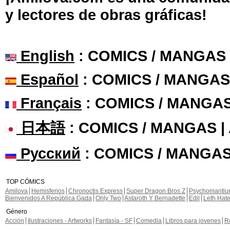
y lectores de obras gráficas!
English
: COMICS / MANGAS
Español
: COMICS / MANGAS
Français
: COMICS / MANGA
日本語
: COMICS / MANGAS 
Русский
: COMICS / MANGAS
TOP CÓMICS
Amilova
Hemisferios
Chronoctis Express
Super Dragon Bros Z
Psychomanti
Bienvenidos A República Gada
Only Two
Astaroth Y Bernadette
Edil
Leth Hat
Género
Acción
Ilustraciones - Artworks
Fantasía - SF
Comedia
Libros para jovenes
R