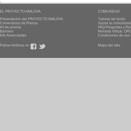
EL PROYECTO AMILOVA
COMUNIDAD
Presentación del PROYECTO AMILOVA
Tutorial del lector
Comentarios de Prensa
Ayuda la comunidad
Kit de prensa
FAQ.Preguntas y Re
Banners
Moneda Virtual: OR
Info Anunciantes
Condiciones de uso
Follow Amilova on
Mapa del sitio