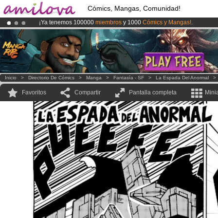
Cómics, Mangas, Comunidad!
¡Ya tenemos 100000
miembros
y 1000
Cómics y Mangas!
.
¡
El Kickstarter Amilova está desormado lanzado
!.
¡Conviertete en Premium por
3.95 euros
al mes!
Hazte Premium ya
Inicio
>
Directorio De Cómics
>
Manga
>
Fantasía - SF
>
La Espada Del Anormal
Favoritos
Compartir
Pantalla completa
Mini