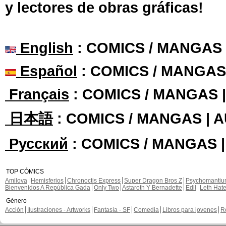
y lectores de obras gráficas!
English
: COMICS / MANGAS
Español
: COMICS / MANGAS
Français
: COMICS / MANGAS 
日本語
: COMICS / MANGAS | 
Русский
: COMICS / MANGAS 
TOP CÓMICS
Amilova
Hemisferios
Chronoctis Express
Super Dragon Bros Z
Psychomanti
Bienvenidos A República Gada
Only Two
Astaroth Y Bernadette
Edil
Leth Hat
Género
Acción
Ilustraciones - Artworks
Fantasía - SF
Comedia
Libros para jovenes
R