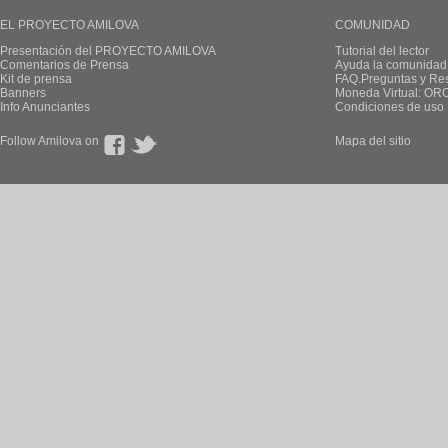
EL PROYECTO AMILOVA
COMUNIDAD
Presentación del PROYECTO AMILOVA
Tutorial del lector
Comentarios de Prensa
Ayuda la comunidad
Kit de prensa
FAQ.Preguntas y Re
Banners
Moneda Virtual: OR
Info Anunciantes
Condiciones de uso
Follow Amilova on
Mapa del sitio