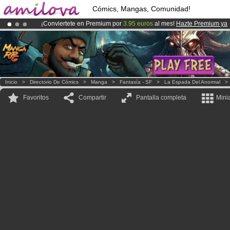
Cómics, Mangas, Comunidad!
¡Conviertete en Premium por
3.95 euros
al mes!
Hazte Premium ya
¡Ya tenemos 100000
miembros
y 1000
Cómics y Mangas!
.
¡
El Kickstarter Amilova está desormado lanzado
!.
Inicio
>
Directorio De Cómics
>
Manga
>
Fantasía - SF
>
La Espada Del Anormal
Favoritos
Compartir
Pantalla completa
Mini