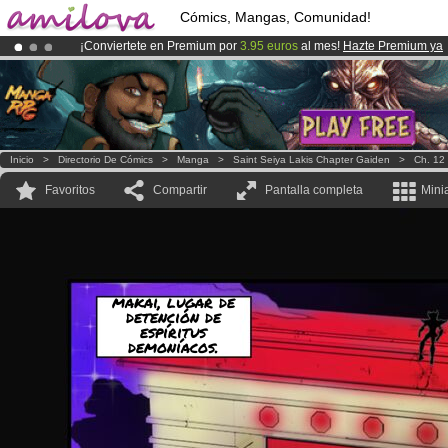
Cómics, Mangas, Comunidad!
¡Conviertete en Premium por
3.95 euros
al mes!
Hazte Premium ya
¡
El Kickstarter Amilova está desormado lanzado
!.
¡Ya tenemos 100000
miembros
y 1000
Cómics y Mangas!
.
Inicio
>
Directorio De Cómics
>
Manga
>
Saint Seiya Lakis Chapter Gaiden
>
Ch. 12
Favoritos
Compartir
Pantalla completa
Mini
makai, lugar de
detención de
espíritus
demoníacos.