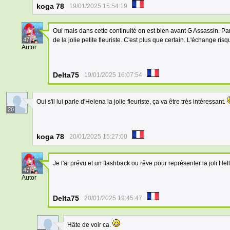
koga 78
19/01/2025 15:54:19
Oui mais dans cette continuité on est bien avant G Assassin. Par c
47
de la jolie petite fleuriste. C'est plus que certain. L'échange ris
Autor
Delta75
19/01/2025 16:07:54
Oui s'il lui parle d'Helena la jolie fleuriste, ça va être très intéressant.
20
koga 78
20/01/2025 15:27:00
Je l'ai prévu et un flashback ou rêve pour représenter la joli Hel
47
Autor
Delta75
20/01/2025 19:45:47
Hâte de voir ca.