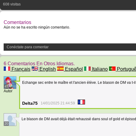
608 visitas
Comentarios
Aún no se ha escrito ningún comentario.
Conéctate para comentar
6 Comentarios En Otros Idiomas.
Français
English
Español
Italiano
Portugu
Echange sec entre le maître et l'ancien élève. Le blason de DM va t-i
47
Autor
Delta75
14/01/2025 21:44:59
Le blason de DM avait déjà était rehaussé dans soul of gold et épisod
20