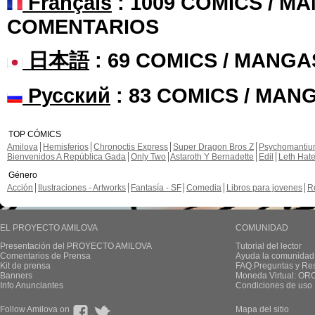
Français
: 1009 COMICS / MA
COMENTARIOS
日本語
: 69 COMICS / MANGA
Русский
: 83 COMICS / MAN
TOP CÓMICS
Amilova
Hemisferios
Chronoctis Express
Super Dragon Bros Z
Psychomanti
Bienvenidos A República Gada
Only Two
Astaroth Y Bernadette
Edil
Leth Hat
Género
Acción
Ilustraciones - Artworks
Fantasía - SF
Comedia
Libros para jovenes
R
EL PROYECTO AMILOVA
COMUNIDAD
Presentación del PROYECTO AMILOVA
Tutorial del lector
Comentarios de Prensa
Ayuda la comunidad
Kit de prensa
FAQ.Preguntas y Re
Banners
Moneda Virtual: OR
Info Anunciantes
Condiciones de uso
Follow Amilova on
Mapa del sitio