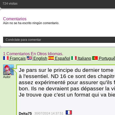
724 visitas
Comentarios
Aún no se ha escrito ningún comentario.
Conéctate para comentar
1 Comentarios En Otros Idiomas.
Français
English
Español
Italiano
Portugu
Je pars sur le principe du dernier tome
47
à l'essentiel. ND 16 ce sont des chapit
Autor
assez expérimenté pour assurer qu'ils 
bon. Ils ne devraient pas dépasser la v
Je trouve que c'est un format qui va bi
Delta75
30/07/2024 14:37:51