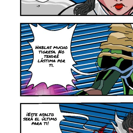
Hablas mucho
tigresa. No
tendré
lástima por
ti.
¡Este asalto
será el último
para ti!