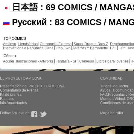
日本語
: 69 COMICS / MANGA
Русский
: 83 COMICS / MAN
TOP CÓMICS
Amilova
Hemisferios
Chronoctis Express
Super Dragon Bros Z
Psychomanti
Bienvenidos A República Gada
Only Two
Astaroth Y Bernadette
Edil
Leth Hat
Género
Acción
Ilustraciones - Artworks
Fantasía - SF
Comedia
Libros para jovenes
R
EL PROYECTO AMILOVA
COMUNIDAD
Presentación del PROYECTO AMILOVA
Tutorial del lector
Comentarios de Prensa
Ayuda la comunidad
Kit de prensa
FAQ.Preguntas y Re
Banners
Moneda Virtual: OR
Info Anunciantes
Condiciones de uso
Follow Amilova on
Mapa del sitio