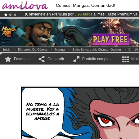
Cómics, Mangas, Comunidad!
¡Conviertete en Premium por
3.95 euros
al mes!
Hazte Premium ya
¡
El Kickstarter Amilova está desormado lanzado
!.
¡Ya tenemos 100000
miembros
y 1000
Cómics y Mangas!
.
Inicio
>
Directorio De Cómics
>
Manga
>
Saint Seiya Lakis Chapter Gaiden
>
Ch. 10
Favoritos
Compartir
Pantalla completa
Mini
No temo a la
muerte. Voy a
eliminarlos a
ambos.