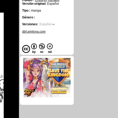
Equipo :
Chewys
,
Asmady
Versión original:
Español
Tipo :
manga
Género :
Versiones:
Español
dbf.amilova.com
by
nc
nd