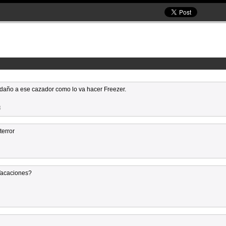
to daño a ese cazador como lo va hacer Freezer.
3
terror
Vacaciones?