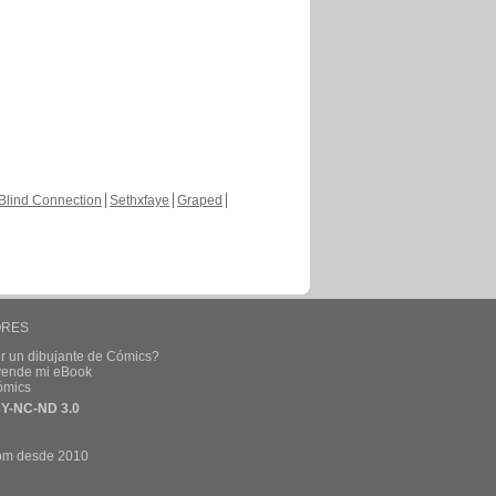
Blind Connection
Sethxfaye
Graped
ORES
r un dibujante de Cómics?
 vende mi eBook
ómics
Y-NC-ND 3.0
om desde 2010