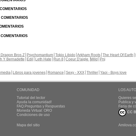
 COMENTARIOS
| COMENTARIOS
 | COMENTARIOS
 COMENTARIOS
| COMENTARIOS
 Dragon Bros Z
Psychomantium
Tokio Libido
Arkham Roots
The Heart Of Earth
th Y Bernadette
Edil
Leth Hate
Run 8
Coeur D'aigle
Wild
Pnj
media
Libros para jovenes
Romance
Sexy - XXX
Thriller
Yaoi - Boys love
COMUNIDAD
LOS AUT
Tutorial del lector
Quieres se
Ayuda la comunidad!
Publica y
FAQ.Preguntas y Respuestas
Feria de c
Moneda Virtual: ORO
CC B
Condiciones de uso
Mapa del sitio
Amilova.c