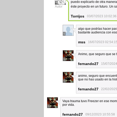
puedo explicarlo de otra manera
3
Autor
éste proyecto en un futuro. Un s
Torrijos
03/07/2023 10:02:36
algo que podrías hacer par
bastante audiencia con es
5
mss
16/07/2023 02:54:1
Animo, que seguro que se t
6
fernando27
15/07/2024
animo, seguro que encuentr
que no has usado en la histo
6
fernando27
22/02/2025
Vaya trauma tuvo Freezer en ese momen
por vida.
6
fernando27
09/12/2023 10:55:58