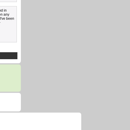
nd in
een any
 I've been
+