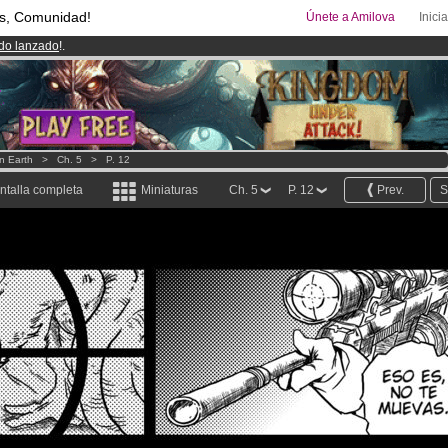
s, Comunidad!
Únete a Amilova
Inici
ado lanzado
!.
08
Cómics y Mangas!
.
uros
al mes!
Hazte Premium ya
n Earth
>
Ch. 5
>
P. 12
ntalla completa
Miniaturas
Ch. 5
P. 12
Prev.
S