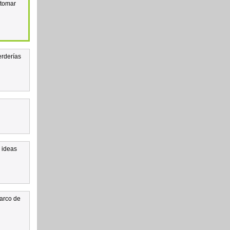
etomar
erderías
 ideas
marco de