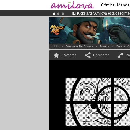
Cómics, Manga
¡
El Kickstarter Amilova está desorm
¡Ya tenemos 134393
miembros
y 12
¡Conviertete en Premium por
3.95 e
Inicio
>
Directorio De Cómics
>
Manga
>
Freezer O
Favoritos
Compartir
Pa