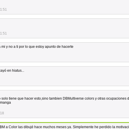
11:51
11:51
mi y no a ti por lo que estoy apunto de hacerte
ayó en hiatus...
o solo tiene que hacer esto,sino tambien DBMultiverse colors y otras ocupaciones d
n manga
:18
BM a Color las dibujé hace muchos meses ya. Simplemente he perdido la motivaci