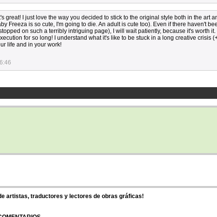
s great! I just love the way you decided to stick to the original style both in the art a
Baby Freeza is so cute, I'm going to die. An adult is cute too). Even if there haven't b
opped on such a terribly intriguing page), I will wait patiently, because it's worth it.
xecution for so long! I understand what it's like to be stuck in a long creative crisis (
ur life and in your work!
6:46
 artistas, traductores y lectores de obras gráficas!