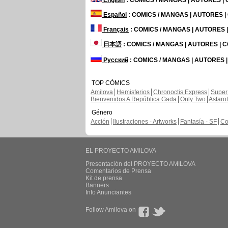
English
: COMICS / MANGAS | AUTORES |
Español
: COMICS / MANGAS | AUTORES 
Français
: COMICS / MANGAS | AUTORES
日本語
: COMICS / MANGAS | AUTORES |
Русский
: COMICS / MANGAS | AUTORES 
TOP CÓMICS
Amilova
Hemisferios
Chronoctis Express
Super
Bienvenidos A República Gada
Only Two
Astaro
Género
Acción
Ilustraciones - Artworks
Fantasía - SF
Co
EL PROYECTO AMILOVA
Presentación del PROYECTO AMILOVA
Comentarios de Prensa
Kit de prensa
Banners
Info Anunciantes
Follow Amilova on