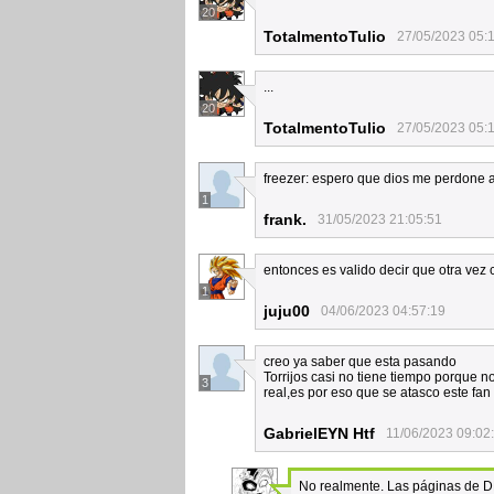
20
TotalmentoTulio
27/05/2023 05:
...
20
TotalmentoTulio
27/05/2023 05:
freezer: espero que dios me perdone a 
1
frank.
31/05/2023 21:05:51
entonces es valido decir que otra vez c
1
juju00
04/06/2023 04:57:19
creo ya saber que esta pasando
Torrijos casi no tiene tiempo porque n
3
real,es por eso que se atasco este fa
GabrielEYN Htf
11/06/2023 09:02
No realmente. Las páginas de D