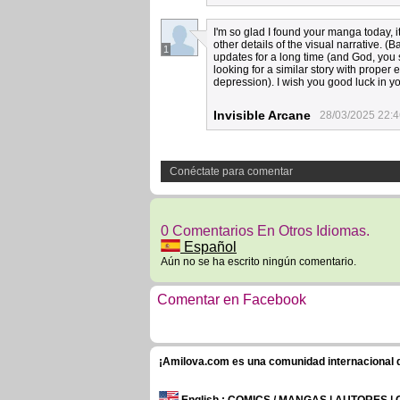
I'm so glad I found your manga today, it'
other details of the visual narrative. (
1
updates for a long time (and God, you st
looking for a similar story with proper e
depression). I wish you good luck in yo
Invisible Arcane
28/03/2025 22:4
Conéctate para comentar
0 Comentarios En Otros Idiomas.
Español
Aún no se ha escrito ningún comentario.
Comentar en Facebook
¡Amilova.com es una comunidad internacional de