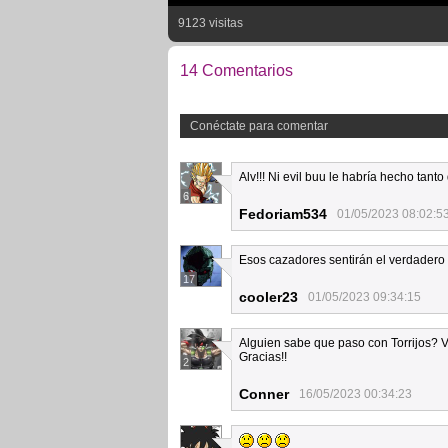
9123 visitas
14 Comentarios
Conéctate para comentar
Alv!!! Ni evil buu le habría hecho tan
6
Fedoriam534
01/05/2023 08:02:5
Esos cazadores sentirán el verdadero 
17
cooler23
01/05/2023 09:34:15
Alguien sabe que paso con Torrijos? 
Gracias!!
2
Conner
16/05/2023 00:34:23