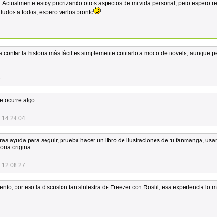
. Actualmente estoy priorizando otros aspectos de mi vida personal, pero espero r
aludos a todos, espero verlos pronto
a contar la historia más fácil es simplemente contarlo a modo de novela, aunque p
o
5
e ocurre algo.
 14:24:04
as ayuda para seguir, prueba hacer un libro de ilustraciones de tu fanmanga, usar
ria original.
 12:08:27
to, por eso la discusión tan siniestra de Freezer con Roshi, esa experiencia lo 