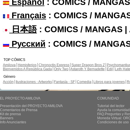
Español
: COMICS / MANGAS
Français
: COMICS / MANGA
日本語
: COMICS / MANGAS 
Русский
: COMICS / MANGAS
TOP CÓMICS
Amilova
Hemisferios
Chronoctis Express
Super Dragon Bros Z
Psychomanti
Bienvenidos A República Gada
Only Two
Astaroth Y Bernadette
Edil
Leth Hat
Género
Acción
Ilustraciones - Artworks
Fantasía - SF
Comedia
Libros para jovenes
R
EL PROYECTO AMILOVA
COMUNIDAD
Presentación del PROYECTO AMILOVA
Tutorial del lector
Comentarios de Prensa
Ayuda la comunidad
Kit de prensa
FAQ.Preguntas y Re
Banners
Moneda Virtual: OR
Info Anunciantes
Condiciones de uso