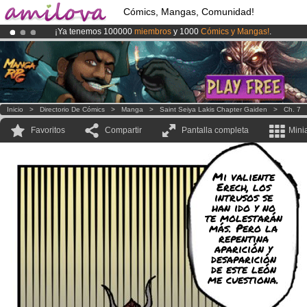
Cómics, Mangas, Comunidad!
¡Ya tenemos 100000
miembros
y 1000
Cómics y Mangas!
.
¡
El Kickstarter Amilova está desormado lanzado
!.
¡Conviertete en Premium por
3.95 euros
al mes!
Hazte Premium ya
Inicio
>
Directorio De Cómics
>
Manga
>
Saint Seiya Lakis Chapter Gaiden
>
Ch. 7
Favoritos
Compartir
Pantalla completa
Mini
Mi valiente
Erech, los
intrusos se
han ido y no
te molestarán
más. Pero la
repentina
aparición y
desaparición
de este león
me cuestiona.