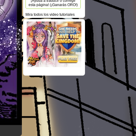
¡Ayuda a traducir o corregir
esta página! (¡Ganarás ORO!)
Mira todos los video tutoriales