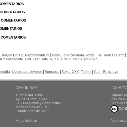
 COMENTARIOS
| COMENTARIOS
 | COMENTARIOS
 COMENTARIOS
| COMENTARIOS
 Dragon Bros Z
Psychomantium
Tokio Libido
Arkham Roots
The Heart Of Earth
th Y Bernadette
Edil
Leth Hate
Run 8
Coeur D'aigle
Wild
Pnj
media
Libros para jovenes
Romance
Sexy - XXX
Thriller
Yaoi - Boys love
COMUNIDAD
LOS AUT
Tutorial del lector
Quieres se
Ayuda la comunidad!
Publica y
FAQ.Preguntas y Respuestas
Feria de c
Moneda Virtual: ORO
CC B
Condiciones de uso
Mapa del sitio
Amilova.c