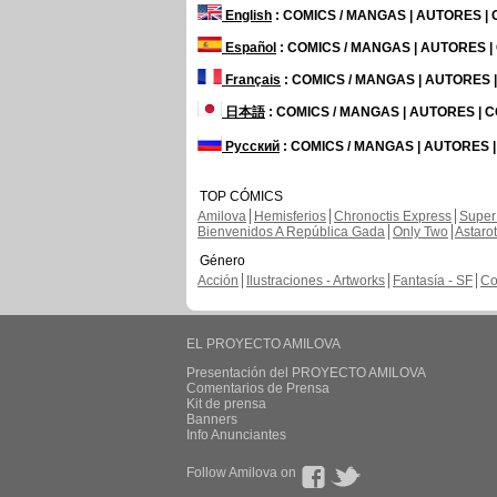
English
: COMICS / MANGAS | AUTORES |
Español
: COMICS / MANGAS | AUTORES 
Français
: COMICS / MANGAS | AUTORES
日本語
: COMICS / MANGAS | AUTORES |
Русский
: COMICS / MANGAS | AUTORES 
TOP CÓMICS
Amilova
Hemisferios
Chronoctis Express
Super
Bienvenidos A República Gada
Only Two
Astaro
Género
Acción
Ilustraciones - Artworks
Fantasía - SF
Co
EL PROYECTO AMILOVA
Presentación del PROYECTO AMILOVA
Comentarios de Prensa
Kit de prensa
Banners
Info Anunciantes
Follow Amilova on