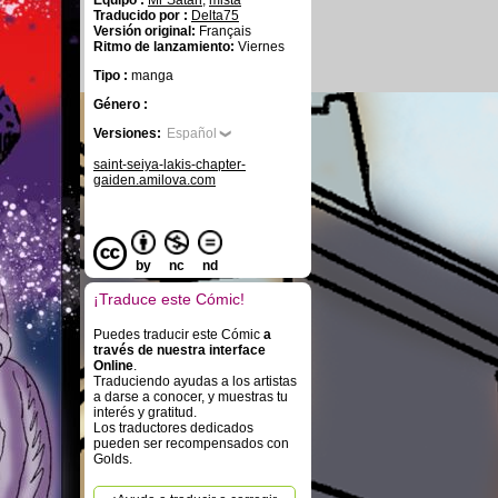
Equipo :
Mr Satan
,
mista
Traducido por :
Delta75
Versión original:
Français
Ritmo de lanzamiento:
Viernes
Tipo :
manga
Género :
Versiones:
Español
saint-seiya-lakis-chapter-
gaiden.amilova.com
by
nc
nd
¡Traduce este Cómic!
Puedes traducir este Cómic
a
través de nuestra interface
Online
.
Traduciendo ayudas a los artistas
a darse a conocer, y muestras tu
interés y gratitud.
Los traductores dedicados
pueden ser recompensados con
Golds.