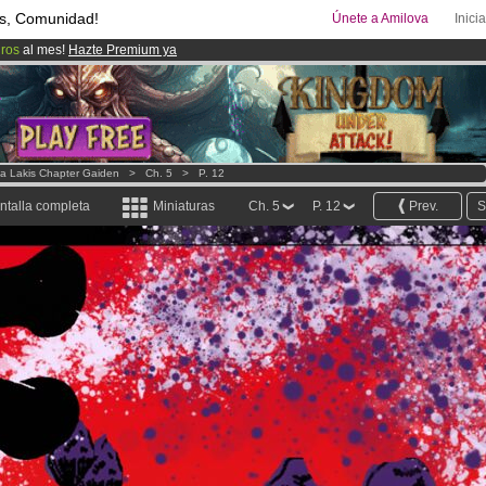
s, Comunidad!
Únete a Amilova
Inici
uros
al mes!
Hazte Premium ya
00
Cómics y Mangas!
.
ado lanzado
!.
ya Lakis Chapter Gaiden
>
Ch. 5
>
P. 12
ntalla completa
Miniaturas
Ch. 5
P. 12
Prev.
S