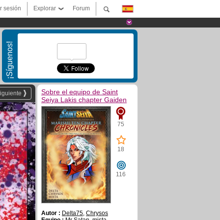
ar sesión
Explorar
Forum
¡Síguenos!
Sobre el equipo de Saint
iguiente
Seiya Lakis chapter Gaiden
75
18
116
Autor :
Delta75
,
Chrysos