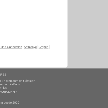
Blind Connection
Sethxfaye
Graped
ORES
r un dibujante de Cómics?
 vende mi eBook
ómics
Y-NC-ND 3.0
om desde 2010