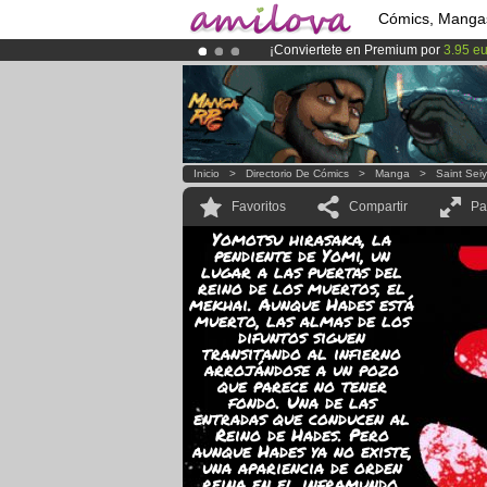
Cómics, Manga
¡Conviertete en Premium por
3.95 e
¡Ya tenemos 100000
miembros
y 10
¡
El Kickstarter Amilova está desorm
Inicio
>
Directorio De Cómics
>
Manga
>
Saint Sei
Favoritos
Compartir
Pa
Yomotsu hirasaka, la
pendiente de Yomi, un
lugar a las puertas del
reino de los muertos, el
mekhai. Aunque Hades está
muerto, las almas de los
difuntos siguen
transitando al infierno
arrojándose a un pozo
que parece no tener
fondo. Una de las
entradas que conducen al
Reino de Hades. Pero
aunque Hades ya no existe,
una apariencia de orden
reina en el inframundo.