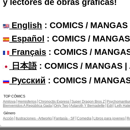
y lectores de obras gráficas!
English
: COMICS / MANGAS
Español
: COMICS / MANGAS
Français
: COMICS / MANGA
日本語
: COMICS / MANGAS 
Русский
: COMICS / MANGAS
TOP CÓMICS
Amilova
Hemisferios
Chronoctis Express
Super Dragon Bros Z
Psychomanti
Bienvenidos A República Gada
Only Two
Astaroth Y Bernadette
Edil
Leth Hat
Género
Acción
Ilustraciones - Artworks
Fantasía - SF
Comedia
Libros para jovenes
R