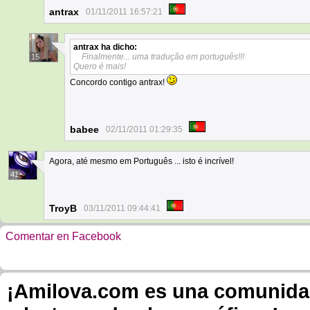
antrax
01/11/2011 16:57:21
antrax
ha dicho:
Finalmente... uma tradução em português!!!
15
Quero é mais!
Concordo contigo antrax!
babee
02/11/2011 01:29:35
Agora, até mesmo em Português ... isto é incrível!
41
TroyB
03/11/2011 09:44:41
Comentar en Facebook
¡Amilova.com es una comunidad 