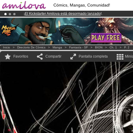
Cómics, Mangas, Comunidad!
¡
El Kickstarter Amilova está desormado lanzado
!.
¡Ya tenemos 134393
miembros
y 1208
Cómics y Mangas!
.
¡Conviertete en Premium por
3.95 euros
al mes!
Hazte Premium ya
Inicio
>
Directorio De Cómics
>
Manga
>
Fantasía - SF
>
BION
>
Ch. 1
>
P. 2
Favoritos
Compartir
Pantalla completa
Mini