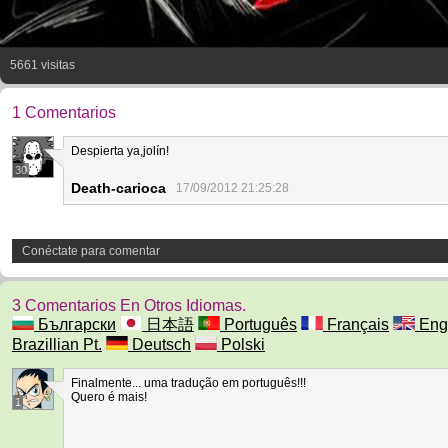
5661 visitas
1 Comentarios
Despierta ya,jolín!
30
Death-carioca
17/09/2012 21:25:28
Conéctate para comentar
3 Comentarios En Otros Idiomas.
Български
日本語
Português
Français
Eng
Brazillian Pt.
Deutsch
Polski
Finalmente... uma tradução em português!!!
Quero é mais!
1