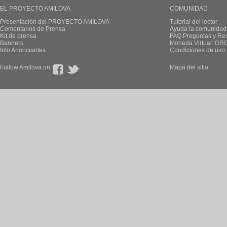
EL PROYECTO AMILOVA
COMUNIDAD
Presentación del PROYECTO AMILOVA
Tutorial del lector
Comentarios de Prensa
Ayuda la comunidad
Kit de prensa
FAQ.Preguntas y Re
Banners
Moneda Virtual: OR
Info Anunciantes
Condiciones de uso
Follow Amilova on
Mapa del sitio