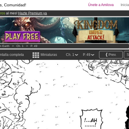
s, Comunidad!
Únete a Amilova
Inici
uros
al mes!
Hazte Premium ya
ado lanzado
!.
08
Cómics y Mangas!
.
n Earth
>
Ch. 1
>
P. 49
ntalla completa
Miniaturas
Ch. 1
P. 49
Prev.
S