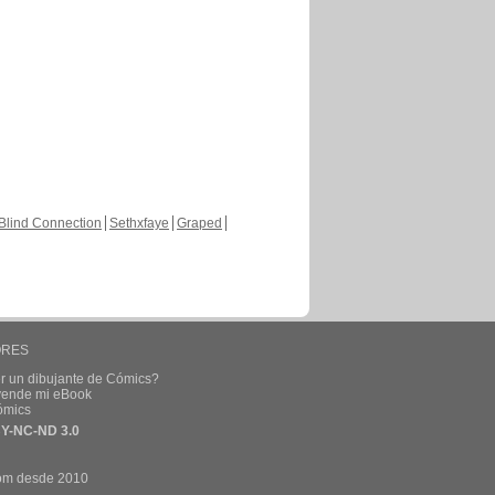
Blind Connection
Sethxfaye
Graped
ORES
r un dibujante de Cómics?
 vende mi eBook
ómics
Y-NC-ND 3.0
om desde 2010