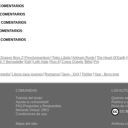
 COMENTARIOS
| COMENTARIOS
 | COMENTARIOS
 COMENTARIOS
| COMENTARIOS
 Dragon Bros Z
Psychomantium
Tokio Libido
Arkham Roots
The Heart Of Earth
th Y Bernadette
Edil
Leth Hate
Run 8
Coeur D'aigle
Wild
Pnj
media
Libros para jovenes
Romance
Sexy - XXX
Thriller
Yaoi - Boys love
COMUNIDAD
LOS AUT
Tutorial del lector
Quieres se
Ayuda la comunidad!
Publica y
FAQ.Preguntas y Respuestas
Feria de c
Moneda Virtual: ORO
CC B
Condiciones de uso
Mapa del sitio
Amilova.c