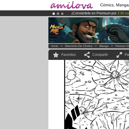
Cómics, Manga
¡Conviertete en Premium por
3.95 e
¡
El Kickstarter Amilova está desorm
¡Ya tenemos 134393
miembros
y 12
Inicio
>
Directorio De Cómics
>
Manga
>
Freezer O
Favoritos
Compartir
Pa