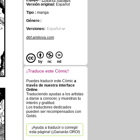
Equipo :
Chewys
,
Asmady
Versión original:
Español
Tipo :
manga
Género :
Versiones:
Español
dbf.amilova.com
by
nc
nd
¡Traduce este Cómic!
Puedes traducir este Cómic
a
través de nuestra interface
Online
.
Traduciendo ayudas a los artistas
a darse a conocer, y muestras tu
interés y gratitud.
Los traductores dedicados
pueden ser recompensados con
Golds.
¡Ayuda a traducir o corregir
esta página! (¡Ganarás ORO!)