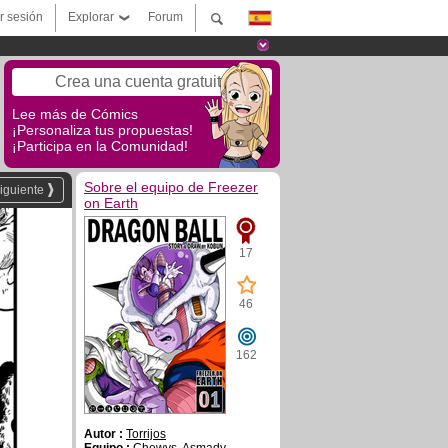
ar sesión
Explorar
Forum
Crea una cuenta gratuita
Lee más de Cómics
¡Personaliza tus propuestas!
¡Participa en la Comunidad!
Sobre el equipo de Freezer
iguiente
on Earth
17
46
162
Autor :
Torrijos