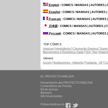
English
: COMICS / MANGAS | AUTORES |
Español
: COMICS / MANGAS | AUTORES 
Français
: COMICS / MANGAS | AUTORES
日本語
: COMICS / MANGAS | AUTORES |
Русский
: COMICS / MANGAS | AUTORES 
TOP CÓMICS
Amilova
Hemisferios
Chronoctis Express
Super
Bienvenidos A República Gada
Only Two
Astaro
Género
Acción
Ilustraciones - Artworks
Fantasía - SF
Co
EL PROYECTO AMILOVA
Presentación del PROYECTO AMILOVA
Comentarios de Prensa
Kit de prensa
Banners
Info Anunciantes
Follow Amilova on