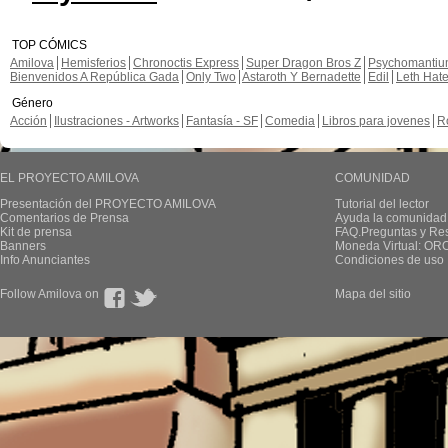
TOP CÓMICS
Amilova
Hemisferios
Chronoctis Express
Super Dragon Bros Z
Psychomanti
Bienvenidos A República Gada
Only Two
Astaroth Y Bernadette
Edil
Leth Hat
Género
Acción
Ilustraciones - Artworks
Fantasía - SF
Comedia
Libros para jovenes
R
EL PROYECTO AMILOVA
COMUNIDAD
Presentación del PROYECTO AMILOVA
Tutorial del lector
Comentarios de Prensa
Ayuda la comunidad
Kit de prensa
FAQ.Preguntas y Re
Banners
Moneda Virtual: OR
Info Anunciantes
Condiciones de uso
Follow Amilova on
Mapa del sitio