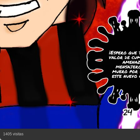
¡Espero que 
valor de cum
amenaz
mensajero
muero por 
este nuevo 
1405 visitas