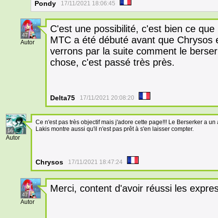
Pondy
17/11/2021 18:06:45
C'est une possibilité, c'est bien ce qu
47
MTC a été débuté avant que Chrysos 
Autor
verrons par la suite comment le berser
chose, c'est passé très près.
Delta75
17/11/2021 20:08:20
Ce n'est pas très objectif mais j'adore cette page!!! Le Berserker a un a
Lakis montre aussi qu'il n'est pas prêt à s'en laisser compter.
16
Autor
Chrysos
17/11/2021 18:47:24
Merci, content d'avoir réussi les expre
47
Autor