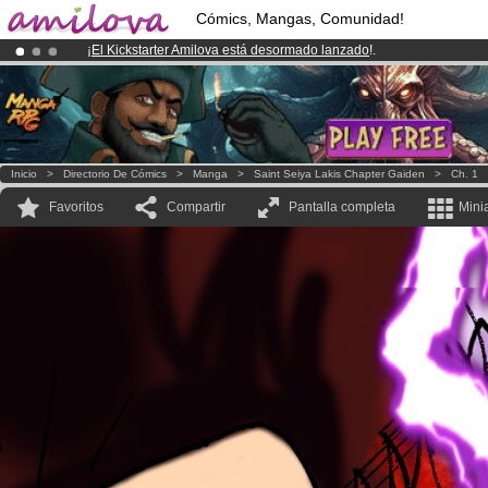
Cómics, Mangas, Comunidad!
¡
El Kickstarter Amilova está desormado lanzado
!.
¡Conviertete en Premium por
3.95 euros
al mes!
Hazte Premium ya
¡Ya tenemos 100000
miembros
y 1000
Cómics y Mangas!
.
Inicio
>
Directorio De Cómics
>
Manga
>
Saint Seiya Lakis Chapter Gaiden
>
Ch. 1
Favoritos
Compartir
Pantalla completa
Mini