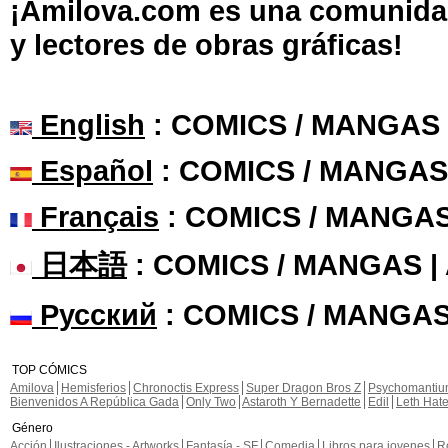
¡Amilova.com es una comunidad 
y lectores de obras gráficas!
English
: COMICS / MANGAS
Español
: COMICS / MANGAS
Français
: COMICS / MANGA
日本語
: COMICS / MANGAS 
Русский
: COMICS / MANGAS
TOP CÓMICS
Amilova
Hemisferios
Chronoctis Express
Super Dragon Bros Z
Psychomanti
Bienvenidos A República Gada
Only Two
Astaroth Y Bernadette
Edil
Leth Hat
Género
Acción
Ilustraciones - Artworks
Fantasía - SF
Comedia
Libros para jovenes
R