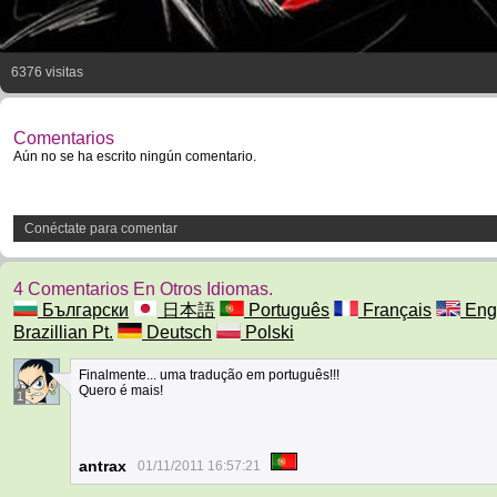
6376 visitas
Comentarios
Aún no se ha escrito ningún comentario.
Conéctate para comentar
4 Comentarios En Otros Idiomas.
Български
日本語
Português
Français
Eng
Brazillian Pt.
Deutsch
Polski
Finalmente... uma tradução em português!!!
Quero é mais!
1
antrax
01/11/2011 16:57:21