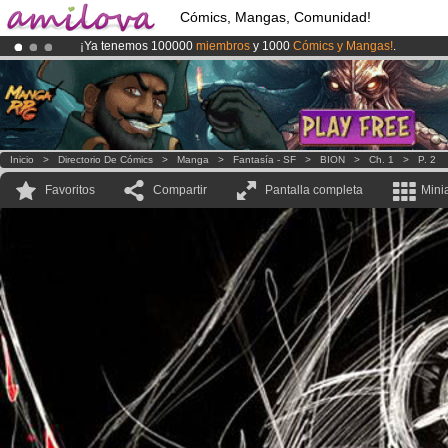
Cómics, Mangas, Comunidad!
¡Ya tenemos 100000
miembros
y 1000
Cómics y Mangas!
.
¡Conviertete en Premium por
3.95 euros
al mes!
Hazte Premium ya
¡
El Kickstarter Amilova está desormado lanzado
!.
Inicio
>
Directorio De Cómics
>
Manga
>
Fantasía - SF
>
BION
>
Ch. 1
>
P. 2
Favoritos
Compartir
Pantalla completa
Mini