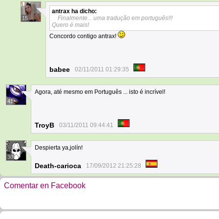
antrax
ha dicho:
Finalmente... uma tradução em português!!!
15
Quero é mais!
Concordo contigo antrax!
babee
02/11/2011 01:29:35
Agora, até mesmo em Português ... isto é incrível!
41
TroyB
03/11/2011 09:44:41
Despierta ya,jolín!
30
Death-carioca
17/09/2012 21:25:28
Comentar en Facebook