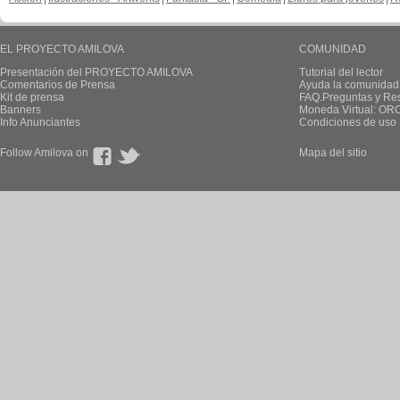
EL PROYECTO AMILOVA
COMUNIDAD
Presentación del PROYECTO AMILOVA
Tutorial del lector
Comentarios de Prensa
Ayuda la comunidad
Kit de prensa
FAQ.Preguntas y Re
Banners
Moneda Virtual: OR
Info Anunciantes
Condiciones de uso
Follow Amilova on
Mapa del sitio