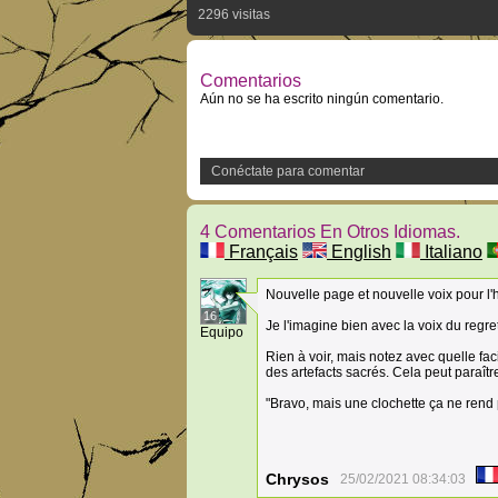
2296 visitas
Comentarios
Aún no se ha escrito ningún comentario.
Conéctate para comentar
4 Comentarios En Otros Idiomas.
Français
English
Italiano
Nouvelle page et nouvelle voix pour l
16
Je l'imagine bien avec la voix du regr
Equipo
Rien à voir, mais notez avec quelle fa
des artefacts sacrés. Cela peut paraî
"Bravo, mais une clochette ça ne rend 
Chrysos
25/02/2021 08:34:03