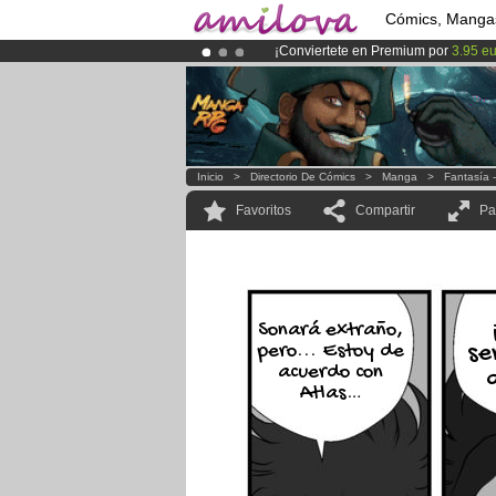
Cómics, Manga
¡Conviertete en Premium por
3.95 e
¡Ya tenemos 100000
miembros
y 10
¡
El Kickstarter Amilova está desorm
Inicio
>
Directorio De Cómics
>
Manga
>
Fantasía 
Favoritos
Compartir
Pa
Sonará extraño,
pero... Estoy de
se
acuerdo con
Atlas…