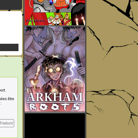
ort.
sées être
:
Traducir