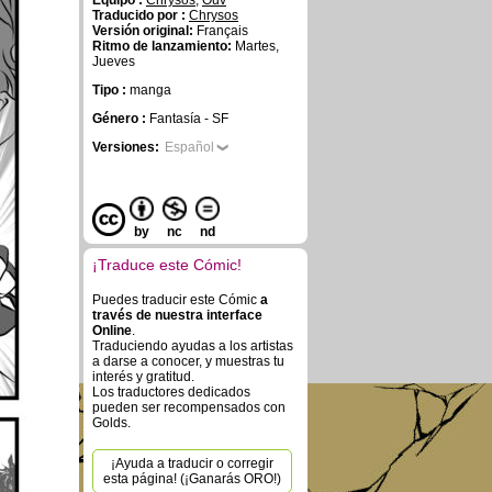
Equipo :
Chrysos
,
Ouv
Traducido por :
Chrysos
Versión original:
Français
Ritmo de lanzamiento:
Martes,
Jueves
Tipo :
manga
Género :
Fantasía - SF
Versiones:
Español
by
nc
nd
¡Traduce este Cómic!
Puedes traducir este Cómic
a
través de nuestra interface
Online
.
Traduciendo ayudas a los artistas
a darse a conocer, y muestras tu
interés y gratitud.
Los traductores dedicados
pueden ser recompensados con
Golds.
¡Ayuda a traducir o corregir
esta página! (¡Ganarás ORO!)