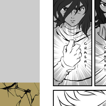
C
R
A
S
H
!
!