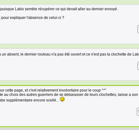
nt puisque Lakis semble récupérer ce qui devait aller au dernier envoyé.
t pour expliquer l'absence de celui-ci ?
 a un absent, le dernier rouleau n'a pas été ouvert et ce n'est pas la clochette de Lak
cette page, et c'est relativement involontaire pour le coup ^^'
ite au choix des autres guerriers de se debarasser de leurs clochettes, laisse a son 
tube supplémentaire encore scellé...