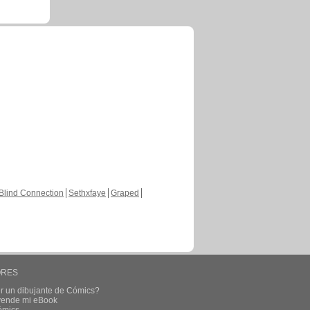
Blind Connection
Sethxfaye
Graped
ORES
r un dibujante de Cómics?
 vende mi eBook