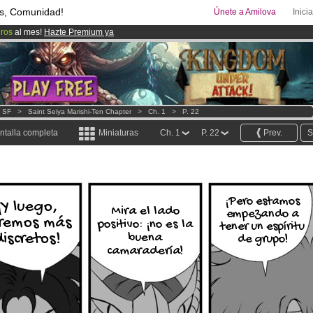
s, Comunidad!
Únete a Amilova
Inici
uros
al mes!
Hazte Premium ya
00
Cómics y Mangas!
.
ado lanzado
!.
- SF
>
Saint Seiya Marishi-Ten Chapter
>
Ch. 1
>
P. 22
ntalla completa
Miniaturas
Ch. 1
P. 22
Prev.
S
¡Pero estamos
¡Y luego,
Mira el lado
empezando a
remos más
positivo: ¡no es la
tener un espíritu
discretos!
buena
de grupo!
camaradería!