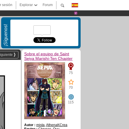
ar sesión
Explorar
Forum
¡Síguenos!
Sobre el equipo de Saint
iguiente
Seiya Marishi-Ten Chapter
75
70
115
Autor :
mista
,
AthenaKCrea