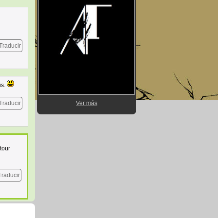
Traducir
is.
Traducir
Ver más
tour
Traducir