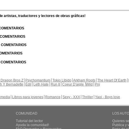
 artistas, traductores y lectores de obras gráficas!
 COMENTARIOS
| COMENTARIOS
 | COMENTARIOS
 COMENTARIOS
| COMENTARIOS
 Dragon Bros Z
Psychomantium
Tokio Libido
Arkham Roots
The Heart Of Earth
th Y Bernadette
Edil
Leth Hate
Run 8
Coeur D'aigle
Wild
Pnj
media
Libros para jovenes
Romance
Sexy - XXX
Thriller
Yaoi - Boys love
COMUNIDAD
LOS AUT
Tutorial del lector
Quieres se
Ayuda la comunidad!
Publica y