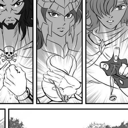
C
R
A
S
H