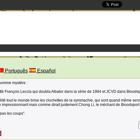
Português
Español
'homme mystère :
etté François Leccia qui doubla Albator dans la série de 1984 et JCVD dans Bloodsp
cilité tout le monde brise les clochettes de la symmachie, qui sont quand même sen
tre impressionnant mais comme dirait justement Chong Li, le méchant de Bloodsport 
pas les coups".