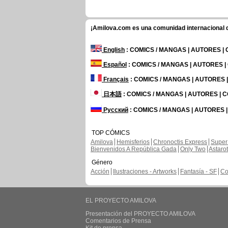
¡Amilova.com es una comunidad internacional de
English
: COMICS / MANGAS | AUTORES |
Español
: COMICS / MANGAS | AUTORES 
Français
: COMICS / MANGAS | AUTORES
日本語
: COMICS / MANGAS | AUTORES |
Русский
: COMICS / MANGAS | AUTORES 
TOP CÓMICS
Amilova
Hemisferios
Chronoctis Express
Super
Bienvenidos A República Gada
Only Two
Astaro
Género
Acción
Ilustraciones - Artworks
Fantasía - SF
Co
EL PROYECTO AMILOVA
Presentación del PROYECTO AMILOVA
Comentarios de Prensa