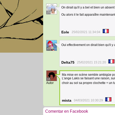
On dirait qu'il y a bel et bien un abse
25
Ou alors il le fait apparaître maintenan
Eole
25/02/2021 11:34:04
Oui effectivement on dirait bien qu'il y
47
Delta75
25/02/2021 15:21:20
Ma mise en scène semble ambigüe pour 
L'ange Lakis se faisant une raison, su
18
Autor
choir au sol sa propre clochette + un 
mista
04/03/2021 10:30:29
Comentar en Facebook