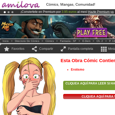
Cómics, Mangas, Comunidad!
¡Conviertete en Premium por
3.95 euros
al mes!
Hazte Premium ya
¡
El Kickstarter Amilova está desormado lanzado
!.
¡Ya tenemos 134393
miembros
y 1208
Cómics y Mangas!
.
Inicio
>
Directorio De Cómics
>
Cómics
>
Fantasía - SF
>
E-Dem
>
Ch. 2
>
P. 1
Favoritos
Compartir
Pantalla completa
Mini
Esta Obra Cómic Contie
Erotismo
CLIQUEA AQUÍ PARA LEER SI H
CLIQUEA AQUÍ PARA 