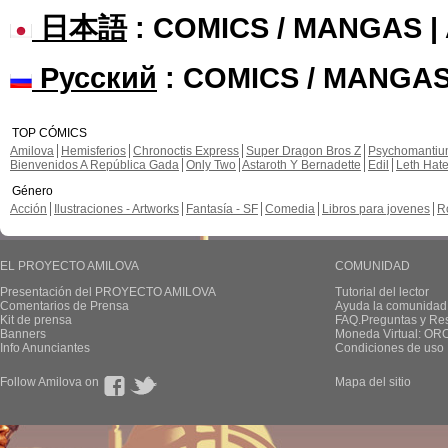
日本語
: COMICS / MANGAS 
Русский
: COMICS / MANGAS
TOP CÓMICS
Amilova
Hemisferios
Chronoctis Express
Super Dragon Bros Z
Psychomanti
Bienvenidos A República Gada
Only Two
Astaroth Y Bernadette
Edil
Leth Hat
Género
Acción
Ilustraciones - Artworks
Fantasía - SF
Comedia
Libros para jovenes
R
EL PROYECTO AMILOVA
COMUNIDAD
Presentación del PROYECTO AMILOVA
Tutorial del lector
Comentarios de Prensa
Ayuda la comunidad
Kit de prensa
FAQ.Preguntas y Re
Banners
Moneda Virtual: OR
Info Anunciantes
Condiciones de uso
Follow Amilova on
Mapa del sitio