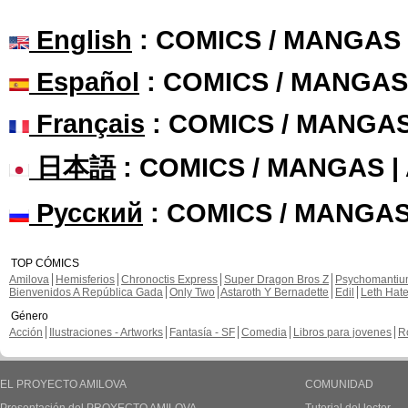
English
: COMICS / MANGAS
Español
: COMICS / MANGAS
Français
: COMICS / MANGA
日本語
: COMICS / MANGAS 
Русский
: COMICS / MANGAS
TOP CÓMICS
Amilova
Hemisferios
Chronoctis Express
Super Dragon Bros Z
Psychomanti
Bienvenidos A República Gada
Only Two
Astaroth Y Bernadette
Edil
Leth Hat
Género
Acción
Ilustraciones - Artworks
Fantasía - SF
Comedia
Libros para jovenes
R
EL PROYECTO AMILOVA
COMUNIDAD