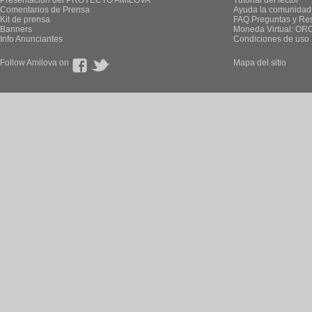
Presentación del PROYECTO AMILOVA
Tutorial del lector
Comentarios de Prensa
Ayuda la comunidad
Kit de prensa
FAQ.Preguntas y Re
Banners
Moneda Virtual: OR
Info Anunciantes
Condiciones de uso
Follow Amilova on
Mapa del sitio