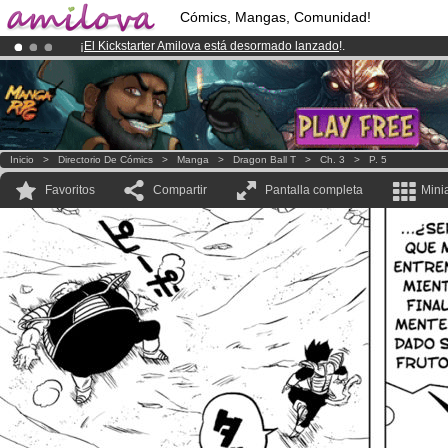
Cómics, Mangas, Comunidad!
¡
El Kickstarter Amilova está desormado lanzado
!.
¡Ya tenemos 100000
miembros
y 1000
Cómics y Mangas!
.
¡Conviertete en Premium por
3.95 euros
al mes!
Hazte Premium ya
Inicio
>
Directorio De Cómics
>
Manga
>
Dragon Ball T
>
Ch. 3
>
P. 5
Favoritos
Compartir
Pantalla completa
Mini