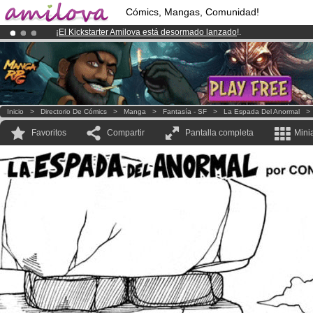
Cómics, Mangas, Comunidad!
¡
El Kickstarter Amilova está desormado lanzado
!.
¡Conviertete en Premium por
3.95 euros
al mes!
Hazte Premium ya
¡Ya tenemos 100000
miembros
y 1000
Cómics y Mangas!
.
Inicio
>
Directorio De Cómics
>
Manga
>
Fantasía - SF
>
La Espada Del Anormal
Favoritos
Compartir
Pantalla completa
Mini