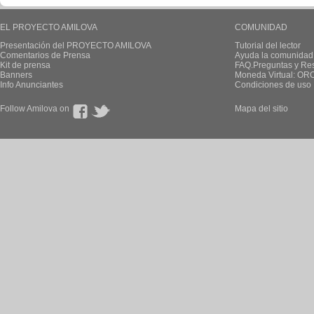
EL PROYECTO AMILOVA
COMUNIDAD
Presentación del PROYECTO AMILOVA
Tutorial del lector
Comentarios de Prensa
Ayuda la comunidad
Kit de prensa
FAQ.Preguntas y Re
Banners
Moneda Virtual: OR
Info Anunciantes
Condiciones de uso
Follow Amilova on
Mapa del sitio