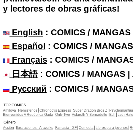
y lectores de obras gráficas!
English
: COMICS / MANGAS
Español
: COMICS / MANGAS
Français
: COMICS / MANGA
日本語
: COMICS / MANGAS 
Русский
: COMICS / MANGAS
TOP CÓMICS
Amilova
Hemisferios
Chronoctis Express
Super Dragon Bros Z
Psychomanti
Bienvenidos A República Gada
Only Two
Astaroth Y Bernadette
Edil
Leth Hat
Género
Acción
Ilustraciones - Artworks
Fantasía - SF
Comedia
Libros para jovenes
R