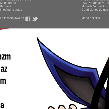
Kit de prensa
FAQ.Preguntas y Re
Banners
Moneda Virtual: OR
Info Anunciantes
Condiciones de uso
Follow Amilova on
Mapa del sitio