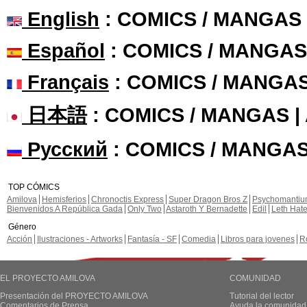
English
: COMICS / MANGAS
Español
: COMICS / MANGAS
Français
: COMICS / MANGA
日本語
: COMICS / MANGAS 
Русский
: COMICS / MANGAS
TOP CÓMICS
Amilova
Hemisferios
Chronoctis Express
Super Dragon Bros Z
Psychomanti
Bienvenidos A República Gada
Only Two
Astaroth Y Bernadette
Edil
Leth Hat
Género
Acción
Ilustraciones - Artworks
Fantasía - SF
Comedia
Libros para jovenes
R
EL PROYECTO AMILOVA
COMUNIDAD
Presentación del PROYECTO AMILOVA
Tutorial del lector
Comentarios de Prensa
Ayuda la comunidad