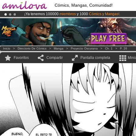
Cómics, Mangas, Comunidad!
¡Ya tenemos 100000
miembros
y 1000
Cómics y Mangas!
.
¡
El Kickstarter Amilova está desormado lanzado
!.
¡Conviertete en Premium por
3.95 euros
al mes!
Hazte Premium ya
Inicio
>
Directorio De Cómics
>
Manga
>
Proyecto Oscurana
>
Ch. 1
>
P. 26
Favoritos
Compartir
Pantalla completa
Mini