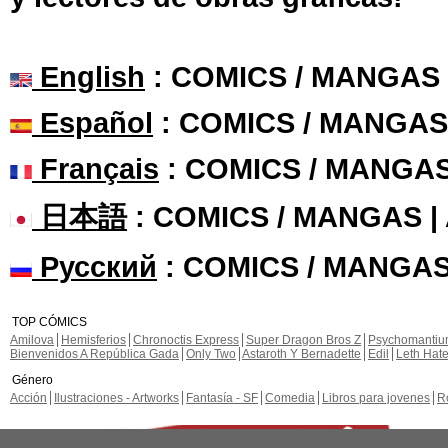
English
: COMICS / MANGAS
Español
: COMICS / MANGAS
Français
: COMICS / MANGA
日本語
: COMICS / MANGAS 
Русский
: COMICS / MANGAS
TOP CÓMICS
Amilova
Hemisferios
Chronoctis Express
Super Dragon Bros Z
Psychomanti
Bienvenidos A República Gada
Only Two
Astaroth Y Bernadette
Edil
Leth Hat
Género
Acción
Ilustraciones - Artworks
Fantasía - SF
Comedia
Libros para jovenes
R