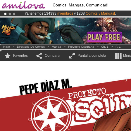
Cómics, Mangas, Comunidad!
¡Ya tenemos 134393
miembros
y 1208
Cómics y Mangas!
.
¡
El Kickstarter Amilova está desormado lanzado
!.
¡Conviertete en Premium por
3.95 euros
al mes!
Hazte Premium ya
Inicio
>
Directorio De Cómics
>
Manga
>
Proyecto Oscurana
>
Ch. 1
>
P. 1
Favoritos
Compartir
Pantalla completa
Mini