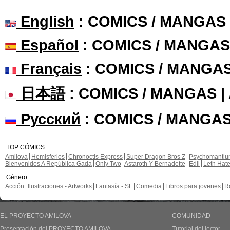
English
: COMICS / MANGAS
Español
: COMICS / MANGAS
Français
: COMICS / MANGA
日本語
: COMICS / MANGAS 
Русский
: COMICS / MANGAS
TOP CÓMICS
Amilova
Hemisferios
Chronoctis Express
Super Dragon Bros Z
Psychomanti
Bienvenidos A República Gada
Only Two
Astaroth Y Bernadette
Edil
Leth Hat
Género
Acción
Ilustraciones - Artworks
Fantasía - SF
Comedia
Libros para jovenes
R
EL PROYECTO AMILOVA
COMUNIDAD
Presentación del PROYECTO AMILOVA
Tutorial del lector