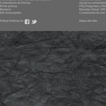
Comentarios de Prensa
Ayuda la comunidad
Kit de prensa
FAQ.Preguntas y Re
Banners
Moneda Virtual: OR
Info Anunciantes
Condiciones de uso
Follow Amilova on
Mapa del sitio