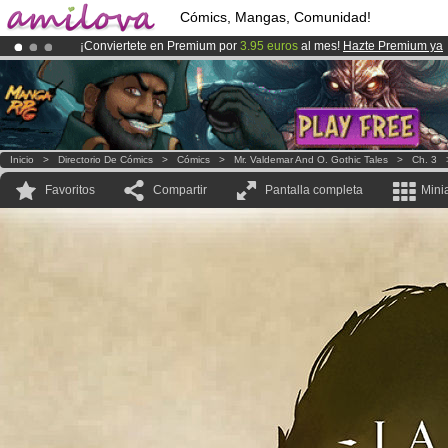
Cómics, Mangas, Comunidad!
¡Conviertete en Premium por
3.95 euros
al mes!
Hazte Premium ya
¡
El Kickstarter Amilova está desormado lanzado
!.
¡Ya tenemos 100000
miembros
y 1000
Cómics y Mangas!
.
Inicio
>
Directorio De Cómics
>
Cómics
>
Mr. Valdemar And O. Gothic Tales
>
Ch. 3
Favoritos
Compartir
Pantalla completa
Mini