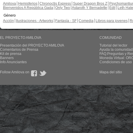
Amilova
Hemisferios
Chronoctis Express
Super Dragon Bros Z
Psychomanti
Bienvenidos A República Gada
Only Two
Astaroth Y Bernadette
Edil
Leth Hat
Género
Acción
Ilustraciones - Artworks
Fantasía - SF
Comedia
Libros para jovenes
R
EL PROYECTO AMILOVA
COMUNIDAD
Presentación del PROYECTO AMILOVA
Tutorial del lector
Comentarios de Prensa
Ayuda la comunidad
Kit de prensa
FAQ.Preguntas y Re
Banners
Moneda Virtual: OR
Info Anunciantes
Condiciones de uso
Follow Amilova on
Mapa del sitio