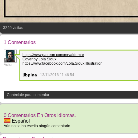
3249 visitas
1 Comentarios
https://www.patreon.com/mrvaldemar
Cover by Lola Sioux
1
https://www.facebook.com/Lola.Sioux.Illustration
Autor
jlbpina
13/11/2016 11:46:54
Conéctate para comentar
0 Comentarios En Otros Idiomas.
Español
Aún no se ha escrito ningún comentario.