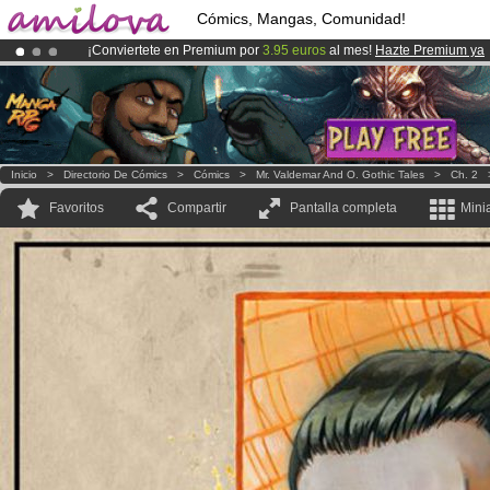
Cómics, Mangas, Comunidad!
¡Conviertete en Premium por
3.95 euros
al mes!
Hazte Premium ya
¡
El Kickstarter Amilova está desormado lanzado
!.
¡Ya tenemos 100000
miembros
y 1000
Cómics y Mangas!
.
Inicio
>
Directorio De Cómics
>
Cómics
>
Mr. Valdemar And O. Gothic Tales
>
Ch. 2
Favoritos
Compartir
Pantalla completa
Mini