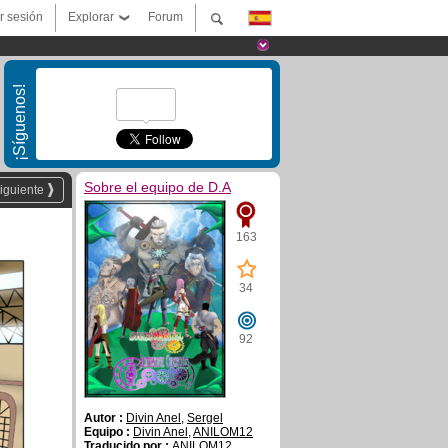
ar sesión
Explorar
Forum
¡Síguenos!
Sobre el equipo de D.A
iguiente
163
34
92
Autor :
Divin Anel
,
Sergel
Equipo :
Divin Anel
,
ANILOM12
Traducido por :
ANILOM12