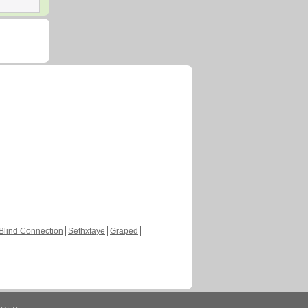
Blind Connection
Sethxfaye
Graped