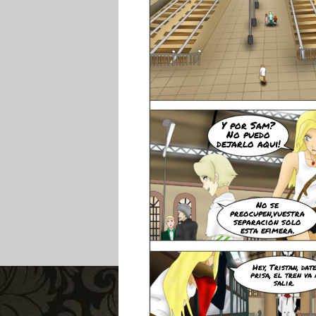
Y por Sam?
No puedo
dejarlo aqui!
No se
preocupen,vuestra
separacion solo
esta efimera.
Hey, Tristan, dat
prisa, el tren va 
salir.