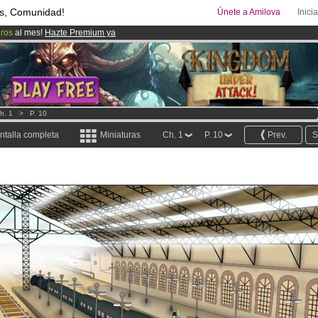
s, Comunidad!
Únete a Amilova
Inici
uros
al mes!
Hazte Premium ya
ado lanzado
!.
00
Cómics y Mangas!
.
h. 1
>
P. 10
ntalla completa
Miniaturas
Ch. 1
P. 10
Prev.
S