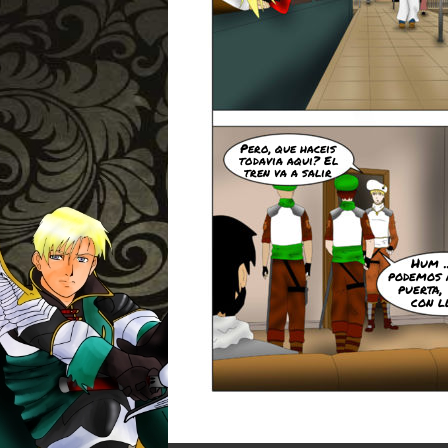
Pero, que haceis
todavia aqui? El
tren va a salir
Hum .
podemos 
puerta,
con l