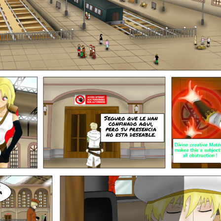
Seguro que le han
confinado aqui,
pero su presencia
no esta deseable.
e
a