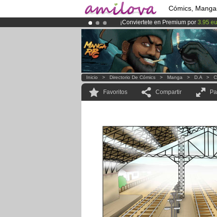
Cómics, Manga
¡Conviertete en Premium por
3.95 e
¡
El Kickstarter Amilova está desorm
¡Ya tenemos 100000
miembros
y 10
Inicio
>
Directorio De Cómics
>
Manga
>
D.A
>
C
Favoritos
Compartir
Pa