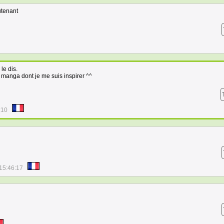
utenant
le dis.
n manga dont je me suis inspirer ^^
:10
15:46:17