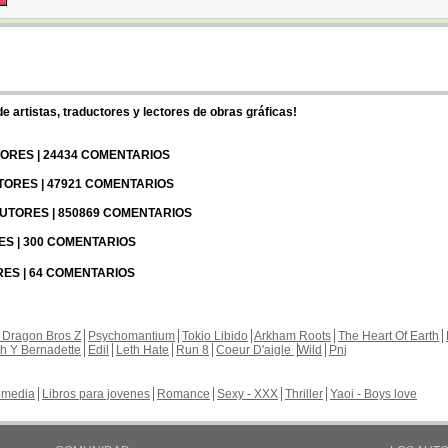
 artistas, traductores y lectores de obras gráficas!
UTORES | 24434 COMENTARIOS
UTORES | 47921 COMENTARIOS
 AUTORES | 850869 COMENTARIOS
RES | 300 COMENTARIOS
RES | 64 COMENTARIOS
 Dragon Bros Z
Psychomantium
Tokio Libido
Arkham Roots
The Heart Of Earth
th Y Bernadette
Edil
Leth Hate
Run 8
Coeur D'aigle
Wild
Pnj
media
Libros para jovenes
Romance
Sexy - XXX
Thriller
Yaoi - Boys love