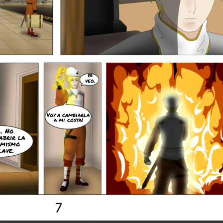
ya
veo.
Voy a cambiarla
a mi costa!
.. No
abrir la
 mismo
lave.