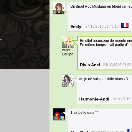
On dirait Roy Mustang en blond ce lie
2
Emilyl
24/10/2016 21:42:10
En effet beaucoup de monde me 
En même temps il fait partie d'u
27
Autor
Equipo
Divin Anel
24/10/2016 21:54
ah je ne suis pas folle alors xD
22
Harmonie-Andi
26/10/2016 
Très belle gars ^^
37