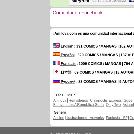
MaryRed
09/12/2016 19:45:22
Comentar en Facebook
¡Amilova.com es una comunidad internacional de
English
: 391 COMICS / MANGAS | 162 A
Español
: 320 COMICS / MANGAS | 137 A
Français
: 1009 COMICS / MANGAS | 764
日本語
: 69 COMICS / MANGAS | 18 AUTO
Русский
: 83 COMICS / MANGAS | 9 AUTO
TOP CÓMICS
Amilova
Hemisferios
Chronoctis Express
Super
Bienvenidos A República Gada
Only Two
Astaro
Género
Acción
Ilustraciones - Artworks
Fantasía - SF
Co