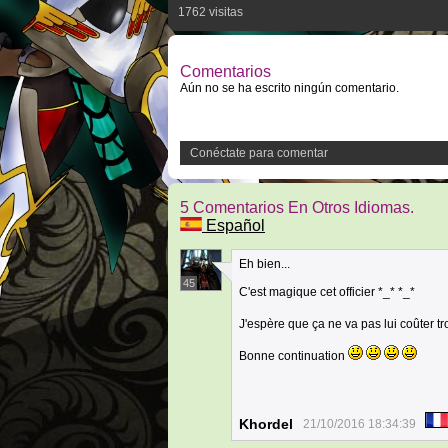
1762 visitas
Comentarios
Aún no se ha escrito ningún comentario.
Conéctate para comentar
5 Comentarios En Otros Idiomas.
Español
Eh bien...
45
C'est magique cet officier *_* *_*
J'espère que ça ne va pas lui coûter t
Bonne continuation
Khordel
21/10/2016 18:34:39