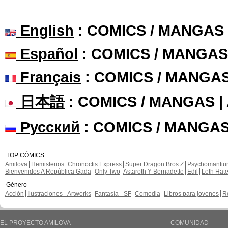
English
: COMICS / MANGAS
Español
: COMICS / MANGAS
Français
: COMICS / MANGA
日本語
: COMICS / MANGAS 
Русский
: COMICS / MANGAS
TOP CÓMICS
Amilova
Hemisferios
Chronoctis Express
Super Dragon Bros Z
Psychomanti
Bienvenidos A República Gada
Only Two
Astaroth Y Bernadette
Edil
Leth Hat
Género
Acción
Ilustraciones - Artworks
Fantasía - SF
Comedia
Libros para jovenes
R
EL PROYECTO AMILOVA
COMUNIDAD