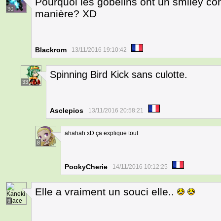
Pourquoi les gobelins ont un smiley con
30
manière? XD
Blackrom
13/11/2016 19:10:42
Spinning Bird Kick sans culotte.
33
Asclepios
13/11/2016 20:58:21
ahahah xD ça explique tout
8
PookyCherie
14/11/2016 10:12:25
Elle a vraiment un souci elle..
9