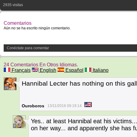
2935 visitas
Comentarios
Aún no se ha escrito ningún comentario.
Conéctate para comentar
24 Comentarios En Otros Idiomas.
Français
English
Español
Italiano
Hannibal Lecter has nothing on this gall
28
Ouroboros
13/11/2016 09:19:14
Yes.. at least Hannibal eat his victims... 
8
on her way... and apparently she has f