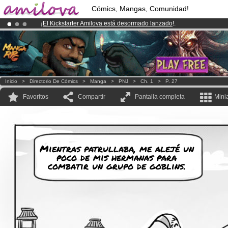
Cómics, Mangas, Comunidad!
¡
El Kickstarter Amilova está desormado lanzado
!.
¡Conviertete en Premium por
3.95 euros
al mes!
Hazte Premium ya
¡Ya tenemos 100000
miembros
y 1000
Cómics y Mangas!
.
Inicio
>
Directorio De Cómics
>
Manga
>
PNJ
>
Ch. 1
>
P. 27
Favoritos
Compartir
Pantalla completa
Mini
Mientras patrullaba, me alejé un
poco de mis hermanas para
combatir un grupo de goblins.