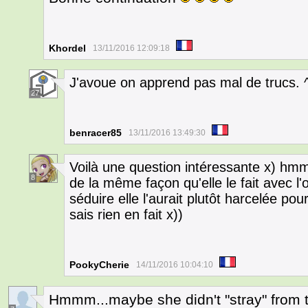
Khordel
13/11/2016 12:09:18
J'avoue on apprend pas mal de trucs. 
27
benracer85
13/11/2016 13:49:30
Voilà une question intéressante x) hmmm
8
de la même façon qu'elle le fait avec l'
séduire elle l'aurait plutôt harcelée pou
sais rien en fait x))
PookyCherie
14/11/2016 10:04:10
Hmmm...maybe she didn't "stray" from