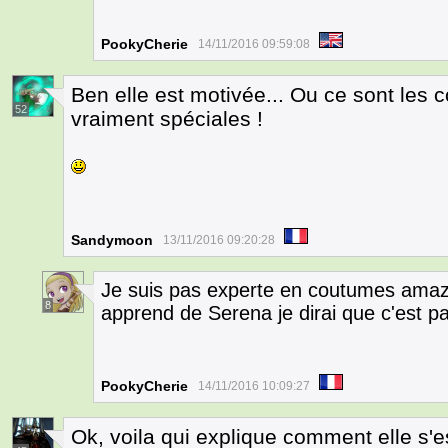
PookyCherie
14/11/2016 09:59:08
Ben elle est motivée... Ou ce sont le
52
vraiment spéciales !
Sandymoon
13/11/2016 09:20:28
Je suis pas experte en coutumes amaz
8
apprend de Serena je dirai que c'est 
PookyCherie
14/11/2016 10:09:27
Ok, voila qui explique comment elle s'es