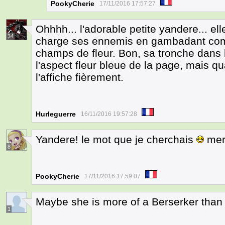
PookyCherie
17/11/2016 17:57:27
Ohhhh... l'adorable petite yandere... el
34
charge ses ennemis en gambadant com
champs de fleur. Bon, sa tronche dans
l'aspect fleur bleue de la page, mais q
l'affiche fièrement.
Hurleguerre
16/11/2016 19:57:28
Yandere! le mot que je cherchais
mer
8
PookyCherie
17/11/2016 17:59:07
Maybe she is more of a Berserker than
1