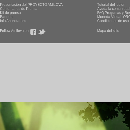
Presentación del PROYECTO AMILOVA
Tutorial del lector
Comentarios de Prensa
Ayuda la comunidad
Kit de prensa
FAQ.Preguntas y Re
Banners
Moneda Virtual: OR
Info Anunciantes
Condiciones de uso
Follow Amilova on
Mapa del sitio