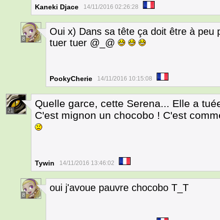
Kaneki Djace
14/11/2016 02:26:28
Oui x) Dans sa tête ça doit être à peu
8
tuer tuer @_@
PookyCherie
14/11/2016 10:15:08
Quelle garce, cette Serena... Elle a tu
21
C'est mignon un chocobo ! C'est comme 
Tywin
14/11/2016 13:46:02
oui j'avoue pauvre chocobo T_T
8