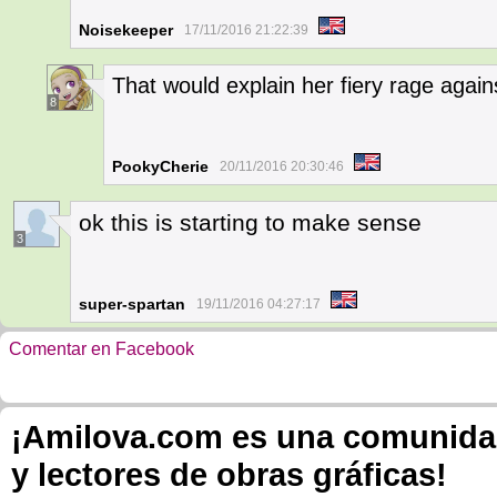
Noisekeeper
17/11/2016 21:22:39
That would explain her fiery rage again
8
PookyCherie
20/11/2016 20:30:46
ok this is starting to make sense
3
super-spartan
19/11/2016 04:27:17
Comentar en Facebook
¡Amilova.com es una comunidad 
y lectores de obras gráficas!