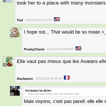
7
took her to a place with many monsters a
Traf
13/11/2016 13:13:43
I hope not... That would be so mean >
8
PookyCherie
14/11/2016 09:56:05
Elle vaut pas mieux que les Avatars ell
33
Asclepios
13/11/2016 18:26:44
Asclepios
ha dicho:
Elle vaut pas mieux que les Avatars elle.
45
Mais voyons, c'est pas pareil: elle elle 