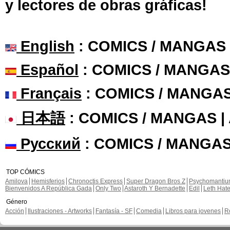
y lectores de obras gráficas!
English
: COMICS / MANGAS
Español
: COMICS / MANGAS
Français
: COMICS / MANGA
日本語
: COMICS / MANGAS 
Русский
: COMICS / MANGAS
TOP CÓMICS
Amilova
Hemisferios
Chronoctis Express
Super Dragon Bros Z
Psychomanti
Bienvenidos A República Gada
Only Two
Astaroth Y Bernadette
Edil
Leth Hat
Género
Acción
Ilustraciones - Artworks
Fantasía - SF
Comedia
Libros para jovenes
R