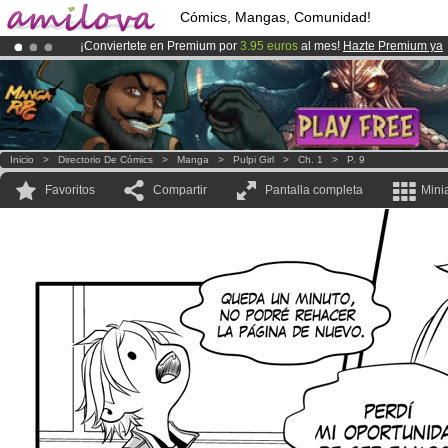
Cómics, Mangas, Comunidad!
¡Conviertete en Premium por
3.95 euros
al mes!
Hazte Premium ya
¡Ya tenemos 100000
miembros
y 1000
Cómics y Mangas!
.
¡
El Kickstarter Amilova está desormado lanzado
!.
Inicio
>
Directorio De Cómics
>
Manga
>
Pulpi Girl
>
Ch. 1
>
P. 9
Favoritos
Compartir
Pantalla completa
Mini