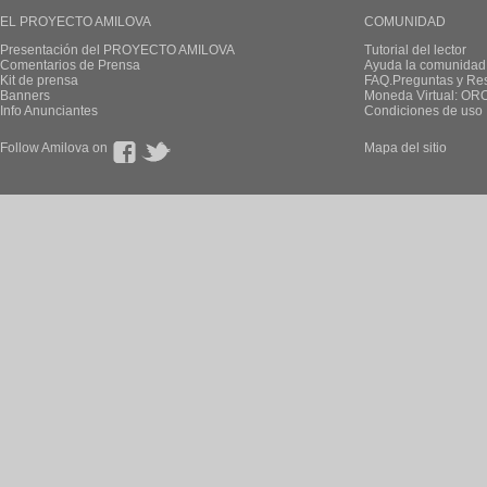
EL PROYECTO AMILOVA
COMUNIDAD
Presentación del PROYECTO AMILOVA
Tutorial del lector
Comentarios de Prensa
Ayuda la comunidad
Kit de prensa
FAQ.Preguntas y Re
Banners
Moneda Virtual: OR
Info Anunciantes
Condiciones de uso
Follow Amilova on
Mapa del sitio