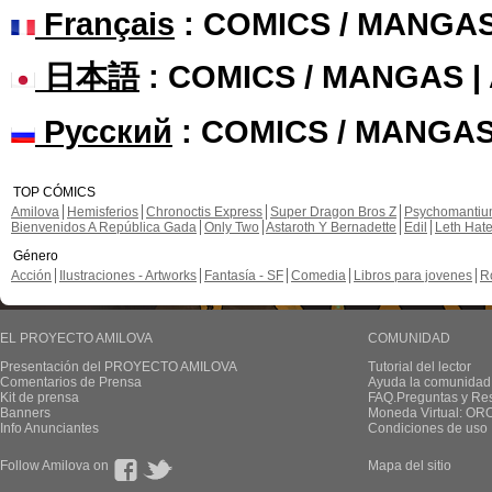
Français
: COMICS / MANGA
日本語
: COMICS / MANGAS 
Русский
: COMICS / MANGAS
TOP CÓMICS
Amilova
Hemisferios
Chronoctis Express
Super Dragon Bros Z
Psychomanti
Bienvenidos A República Gada
Only Two
Astaroth Y Bernadette
Edil
Leth Hat
Género
Acción
Ilustraciones - Artworks
Fantasía - SF
Comedia
Libros para jovenes
R
EL PROYECTO AMILOVA
COMUNIDAD
Presentación del PROYECTO AMILOVA
Tutorial del lector
Comentarios de Prensa
Ayuda la comunidad
Kit de prensa
FAQ.Preguntas y Re
Banners
Moneda Virtual: OR
Info Anunciantes
Condiciones de uso
Follow Amilova on
Mapa del sitio