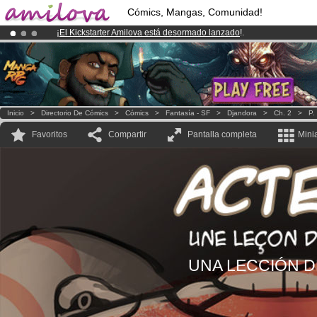
Cómics, Mangas, Comunidad!
¡
El Kickstarter Amilova está desormado lanzado
!.
¡Conviertete en Premium por
3.95 euros
al mes!
Hazte Premium ya
¡Ya tenemos 100000
miembros
y 1000
Cómics y Mangas!
.
Inicio
>
Directorio De Cómics
>
Cómics
>
Fantasía - SF
>
Djandora
>
Ch. 2
>
P.
Favoritos
Compartir
Pantalla completa
Mini
UNA LECCIÓN D