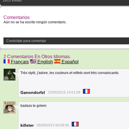
2813 visitas
Comentarios
Aún no se ha escrito ningún comentario.
Conéctate para comentar
2 Comentarios En Otros Idiomas.
Français
English
Español
Très stylé, j'adore, les couleurs et reflets sont très convaincants.
39
Ganondorfzl
25/05/2015 14:01:09
badass le golem
21
killster
06/09/2015 00:09:00