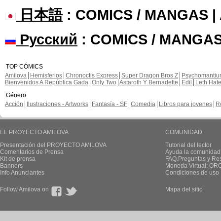
日本語
: COMICS / MANGAS 
Русский
: COMICS / MANGAS
TOP CÓMICS
Amilova
Hemisferios
Chronoctis Express
Super Dragon Bros Z
Psychomanti
Bienvenidos A República Gada
Only Two
Astaroth Y Bernadette
Edil
Leth Hat
Género
Acción
Ilustraciones - Artworks
Fantasía - SF
Comedia
Libros para jovenes
R
EL PROYECTO AMILOVA
COMUNIDAD
Presentación del PROYECTO AMILOVA
Tutorial del lector
Comentarios de Prensa
Ayuda la comunidad
Kit de prensa
FAQ.Preguntas y Re
Banners
Moneda Virtual: OR
Info Anunciantes
Condiciones de uso
Follow Amilova on
Mapa del sitio