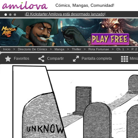
Cómics, Mangas, Comunidad!
¡
El Kickstarter Amilova está desormado lanzado
!.
¡Ya tenemos 100000
miembros
y 1000
Cómics y Mangas!
.
¡Conviertete en Premium por
3.95 euros
al mes!
Hazte Premium ya
Inicio
>
Directorio De Cómics
>
Manga
>
Thriller
>
Rota Fortunae
>
Ch. 1
>
P. 2
Favoritos
Compartir
Pantalla completa
Mini