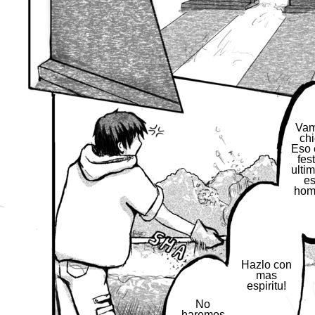
Vam
chi
Eso 
fes
ulti
es
hom
Hazlo con
mas
espiritu!
No
haremos