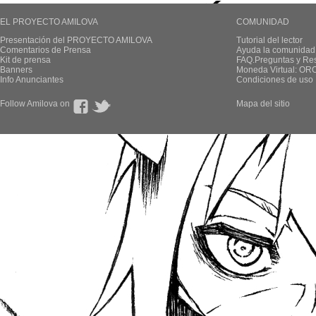
EL PROYECTO AMILOVA
COMUNIDAD
Presentación del PROYECTO AMILOVA
Tutorial del lector
Comentarios de Prensa
Ayuda la comunidad
Kit de prensa
FAQ.Preguntas y Re
Banners
Moneda Virtual: OR
Info Anunciantes
Condiciones de uso
Follow Amilova on
Mapa del sitio