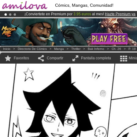
Cómics, Mangas, Comunidad!
¡Conviertete en Premium por
3.95 euros
al mes!
Hazte Premium ya
¡Ya tenemos 100000
miembros
y 1000
Cómics y Mangas!
.
¡
El Kickstarter Amilova está desormado lanzado
!.
Inicio
>
Directorio De Cómics
>
Manga
>
Thriller
>
Bak Inferno
>
Ch. 26
>
P. 19
Favoritos
Compartir
Pantalla completa
Mini