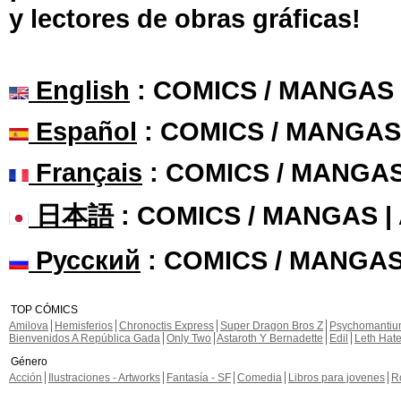
y lectores de obras gráficas!
English
: COMICS / MANGAS
Español
: COMICS / MANGAS
Français
: COMICS / MANGA
日本語
: COMICS / MANGAS 
Русский
: COMICS / MANGAS
TOP CÓMICS
Amilova
Hemisferios
Chronoctis Express
Super Dragon Bros Z
Psychomanti
Bienvenidos A República Gada
Only Two
Astaroth Y Bernadette
Edil
Leth Hat
Género
Acción
Ilustraciones - Artworks
Fantasía - SF
Comedia
Libros para jovenes
R