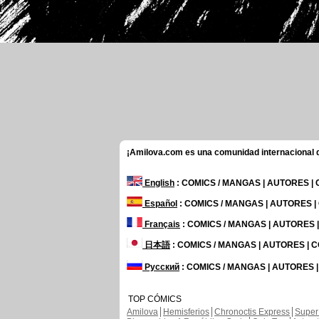
¡Amilova.com es una comunidad internacional de
English
: COMICS / MANGAS | AUTORES |
Español
: COMICS / MANGAS | AUTORES 
Français
: COMICS / MANGAS | AUTORES
日本語
: COMICS / MANGAS | AUTORES |
Русский
: COMICS / MANGAS | AUTORES 
TOP CÓMICS
Amilova
Hemisferios
Chronoctis Express
Super