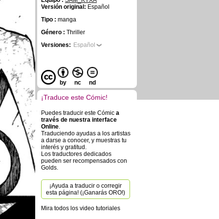
Equipo :
SAM_KYXA
Versión original:
Español
Tipo :
manga
Género :
Thriller
Versiones:
Español
by
nc
nd
¡Traduce este Cómic!
Puedes traducir este Cómic
a
través de nuestra interface
Online
.
Traduciendo ayudas a los artistas
a darse a conocer, y muestras tu
interés y gratitud.
Los traductores dedicados
pueden ser recompensados con
Golds.
¡Ayuda a traducir o corregir
esta página! (¡Ganarás ORO!)
Mira todos los video tutoriales