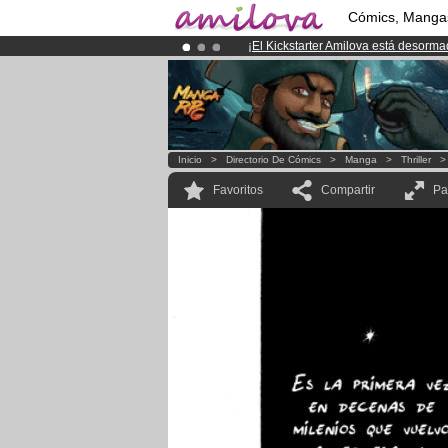
Cómics, Manga
¡
El Kickstarter Amilova está desorm
¡Conviertete en Premium por
3.95 e
¡Ya tenemos 134393
miembros
y 12
Inicio
>
Directorio De Cómics
>
Manga
>
Thriller
Favoritos
Compartir
Pa