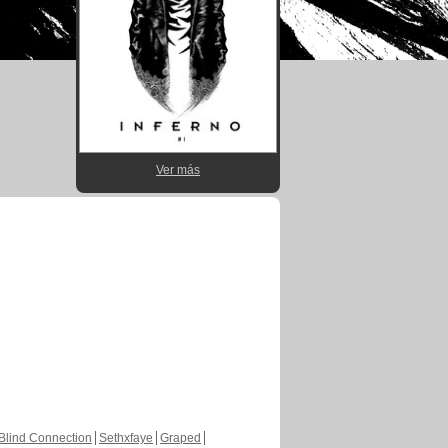
Ver más
Blind Connection
Sethxfaye
Graped