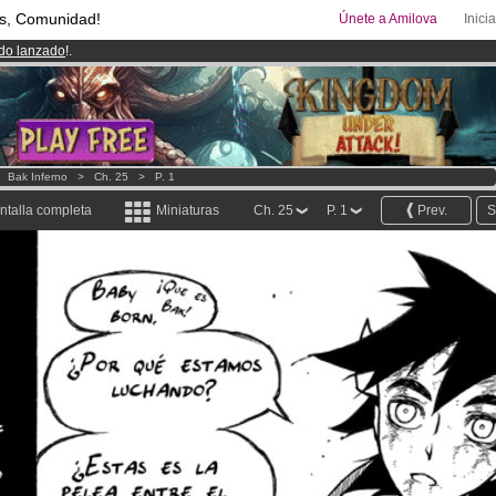
s, Comunidad!
Únete a Amilova
Inici
ado lanzado
!.
uros
al mes!
Hazte Premium ya
08
Cómics y Mangas!
.
>
Bak Inferno
>
Ch. 25
>
P. 1
ntalla completa
Miniaturas
Ch. 25
P. 1
Prev.
S