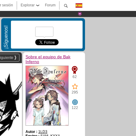
ar sesión
Explorar
Forum
¡Síguenos!
Sobre el equipo de Bak
iguiente
Inferno
62
295
122
Autor :
1LD3