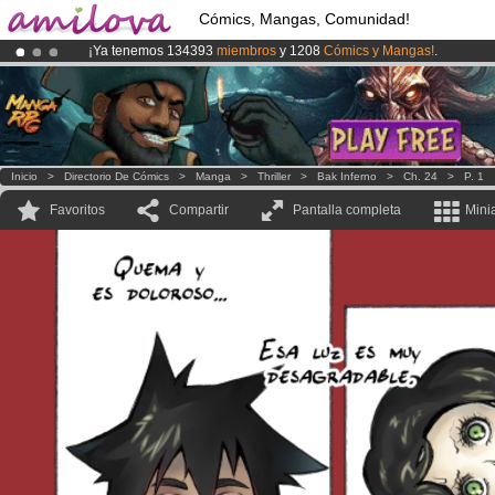
Cómics, Mangas, Comunidad!
¡Ya tenemos 134393
miembros
y 1208
Cómics y Mangas!
.
¡Conviertete en Premium por
3.95 euros
al mes!
Hazte Premium ya
¡
El Kickstarter Amilova está desormado lanzado
!.
Inicio
>
Directorio De Cómics
>
Manga
>
Thriller
>
Bak Inferno
>
Ch. 24
>
P. 1
Favoritos
Compartir
Pantalla completa
Mini