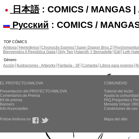
日本語
: COMICS / MANGAS 
Русский
: COMICS / MANGAS
TOP CÓMICS
Amilova
Hemisferios
Chronoctis Express
Super Dragon Bros Z
Psychomanti
Bienvenidos A República Gada
Only Two
Astaroth Y Bernadette
Edil
Leth Hat
Género
Acción
Ilustraciones - Artworks
Fantasía - SF
Comedia
Libros para jovenes
R
EL PROYECTO AMILOVA
COMUNIDAD
Presentación del PROYECTO AMILOVA
Tutorial del lector
Comentarios de Prensa
Ayuda la comunidad
Kit de prensa
FAQ.Preguntas y Re
Banners
Moneda Virtual: OR
Info Anunciantes
Condiciones de uso
Follow Amilova on
Mapa del sitio