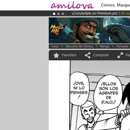
Cómics, Manga
¡Conviertete en Premium por
3.95 e
¡Ya tenemos 134393
miembros
y 12
¡
El Kickstarter Amilova está desorm
Inicio
>
Directorio De Cómics
>
Manga
>
Fantasía 
Favoritos
Compartir
Pa