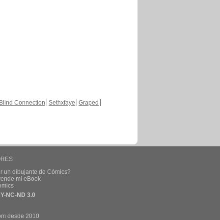
Blind Connection
Sethxfaye
Graped
ORES
r un dibujante de Cómics?
 vende mi eBook
ómics
Y-NC-ND 3.0
om desde 2010