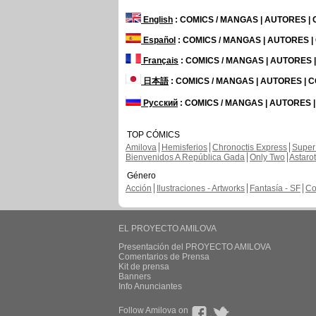
English
: COMICS / MANGAS | AUTORES |
Español
: COMICS / MANGAS | AUTORES 
Français
: COMICS / MANGAS | AUTORES
日本語
: COMICS / MANGAS | AUTORES |
Русский
: COMICS / MANGAS | AUTORES 
TOP CÓMICS
Amilova
Hemisferios
Chronoctis Express
Super
Bienvenidos A República Gada
Only Two
Astaro
Género
Acción
Ilustraciones - Artworks
Fantasía - SF
Co
EL PROYECTO AMILOVA
Presentación del PROYECTO AMILOVA
Comentarios de Prensa
Kit de prensa
Banners
Info Anunciantes
Follow Amilova on