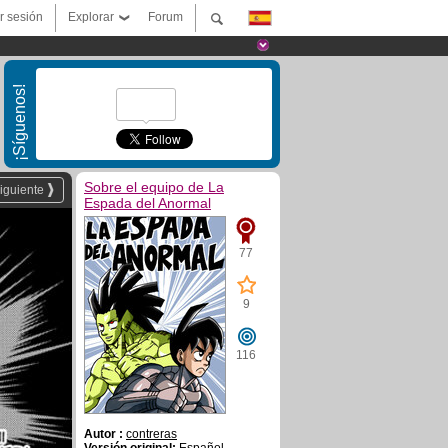
ar sesión
Explorar
Forum
¡Síguenos!
Sobre el equipo de La
iguiente
Espada del Anormal
77
9
116
Autor :
contreras