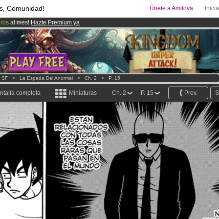
s, Comunidad!
Únete a Amilova
Inici
uros
al mes!
Hazte Premium ya
08
Cómics y Mangas!
.
ado lanzado
!.
- SF
>
La Espada Del Anormal
>
Ch. 2
>
P. 15
ntalla completa
Miniaturas
Ch. 2
P. 15
Prev.
S