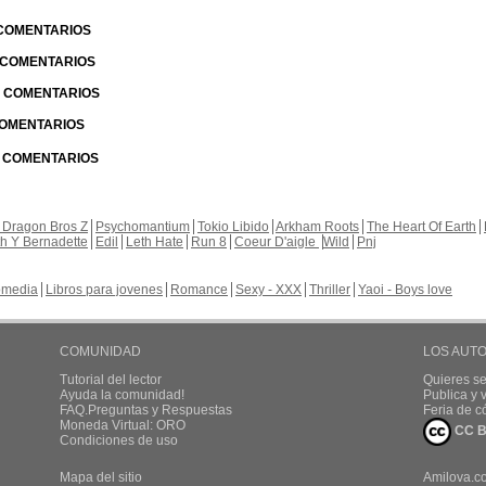
 COMENTARIOS
| COMENTARIOS
 | COMENTARIOS
 COMENTARIOS
| COMENTARIOS
 Dragon Bros Z
Psychomantium
Tokio Libido
Arkham Roots
The Heart Of Earth
th Y Bernadette
Edil
Leth Hate
Run 8
Coeur D'aigle
Wild
Pnj
media
Libros para jovenes
Romance
Sexy - XXX
Thriller
Yaoi - Boys love
COMUNIDAD
LOS AUT
Tutorial del lector
Quieres se
Ayuda la comunidad!
Publica y
FAQ.Preguntas y Respuestas
Feria de c
Moneda Virtual: ORO
CC B
Condiciones de uso
Mapa del sitio
Amilova.c