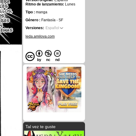
Versión original:
Español
Ritmo de lanzamiento:
Lunes
Tipo :
manga
Género :
Fantasía - SF
Versiones:
Español
leda.amilova.com
by
nc
nd
Tal vez te guste