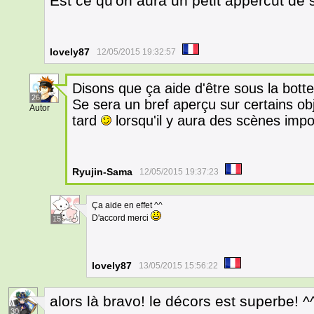
Est ce qu'on aura un petit appercut de 
lovely87
12/05/2015 19:32:57
Disons que ça aide d'être sous la bott
26
Se sera un bref aperçu sur certains obj
Autor
tard
lorsqu'il y aura des scènes impo
Ryujin-Sama
12/05/2015 19:37:23
Ça aide en effet ^^
D'accord merci
15
lovely87
13/05/2015 15:56:22
alors là bravo! le décors est superbe! ^
30