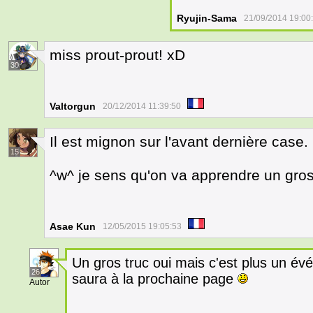
Ryujin-Sama
21/09/2014 19:00
miss prout-prout! xD
30
Valtorgun
20/12/2014 11:39:50
Il est mignon sur l'avant dernière case.
15
^w^ je sens qu'on va apprendre un gros 
Asae Kun
12/05/2015 19:05:53
Un gros truc oui mais c'est plus un év
26
saura à la prochaine page
Autor