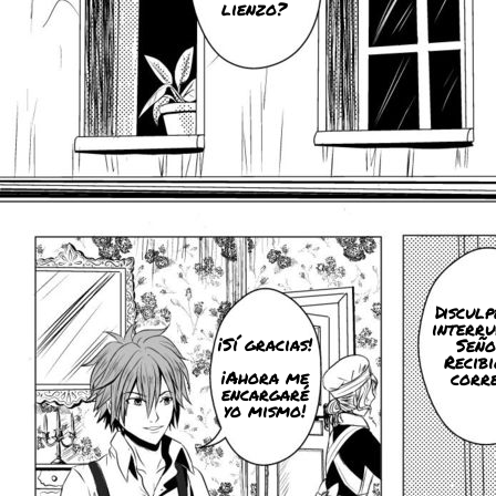
lienzo?
Disculp
interru
¡Sí gracias!
Señor
Recibi
¡Ahora me
corre
encargaré
yo mismo!