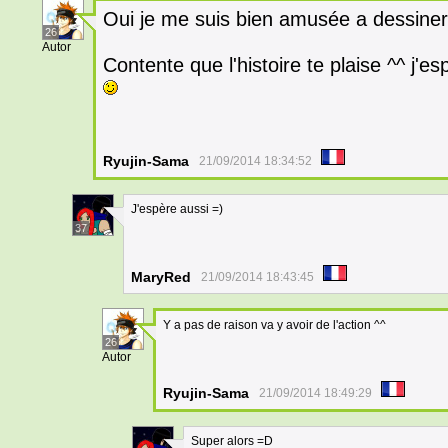
Oui je me suis bien amusée a dessiner 
26
Autor
Contente que l'histoire te plaise ^^ j'es
Ryujin-Sama
21/09/2014 18:34:52
J'espère aussi =)
37
MaryRed
21/09/2014 18:43:45
Y a pas de raison va y avoir de l'action ^^
26
Autor
Ryujin-Sama
21/09/2014 18:49:29
Super alors =D