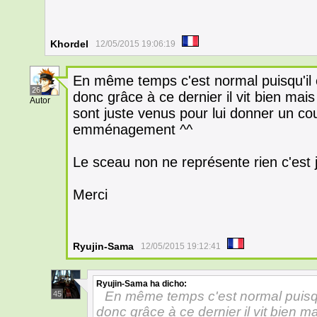
Khordel
12/05/2015 19:06:19
En même temps c'est normal puisqu'il
26
donc grâce à ce dernier il vit bien mai
Autor
sont juste venus pour lui donner un c
emménagement ^^
Le sceau non ne représente rien c'est 
Merci
Ryujin-Sama
12/05/2015 19:12:41
Ryujin-Sama
ha dicho:
En même temps c'est normal puisqu
45
donc grâce à ce dernier il vit bien 