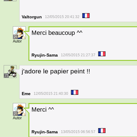
Valtorgun
12/05/2015 20:41:32
Merci beaucoup ^^
26
Autor
Ryujin-Sama
12/05/2015 21:27:37
j'adore le papier peint !!
23
Eme
12/05/2015 21:40:30
Merci ^^
26
Autor
Ryujin-Sama
13/05/2015 06:56:57