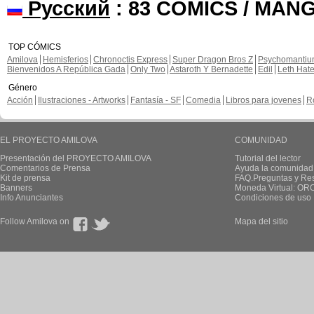
Русский
: 83 COMICS / MAN
TOP CÓMICS
Amilova
Hemisferios
Chronoctis Express
Super Dragon Bros Z
Psychomanti
Bienvenidos A República Gada
Only Two
Astaroth Y Bernadette
Edil
Leth Hat
Género
Acción
Ilustraciones - Artworks
Fantasía - SF
Comedia
Libros para jovenes
R
EL PROYECTO AMILOVA
COMUNIDAD
Presentación del PROYECTO AMILOVA
Tutorial del lector
Comentarios de Prensa
Ayuda la comunidad
Kit de prensa
FAQ.Preguntas y Re
Banners
Moneda Virtual: OR
Info Anunciantes
Condiciones de uso
Follow Amilova on
Mapa del sitio