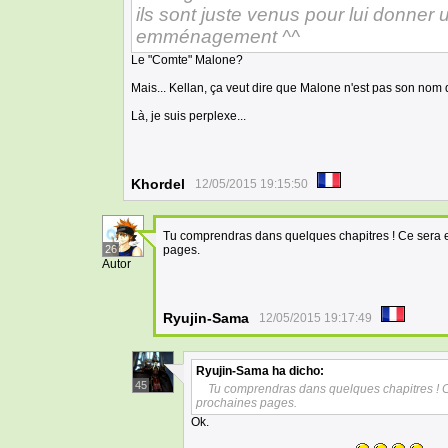
ils sont juste venus pour lui donner
emménagement ^^
Le "Comte" Malone?
Mais... Kellan, ça veut dire que Malone n'est pas son nom 
Là, je suis perplexe...
Khordel
12/05/2015 19:15:50
Tu comprendras dans quelques chapitres ! Ce sera 
26
pages.
Autor
Ryujin-Sama
12/05/2015 19:17:49
Ryujin-Sama
ha dicho:
45
Tu comprendras dans quelques chapitres ! 
prochaines pages.
Ok.