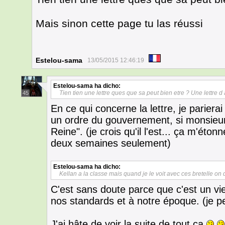
Mais sinon cette page tu las réussi
Estelou-sama
13/05/2015 12:46:19
Estelou-sama
ha dicho:
Tien tien une lettre ques que sa peut bien etre ? Une lettre d
45
En ce qui concerne la lettre, je parierai 
un ordre du gouvernement, si monsieur
Reine". (je crois qu'il l'est... ça m'éton
deux semaines seulement)
Estelou-sama
ha dicho:
Kellan a la classe mais quand je le voit avec ces bretelle on 
C'est sans doute parce que c'est un vi
nos standards et à notre époque. (je p
J'ai hâte de voir la suite de tout ça