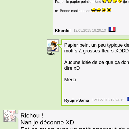
Ps: joli le papier peint en fond
(je 
re: Bonne continuation
Khordel
12/05/2015 19:20:13
Papier peint un peu typique d
26
motifs à grosses fleurs XDDD
Autor
Aucune idée de ce que ça donne
dire xD
Merci
Ryujin-Sama
12/05/2015 19:24:15
Richou !
15
Nan je déconne XD