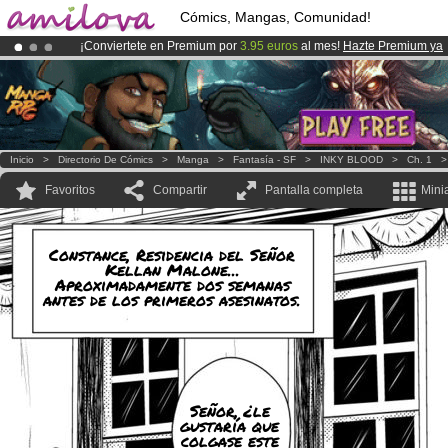
Cómics, Mangas, Comunidad!
¡Conviertete en Premium por
3.95 euros
al mes!
Hazte Premium ya
¡
El Kickstarter Amilova está desormado lanzado
!.
¡Ya tenemos 100000
miembros
y 1000
Cómics y Mangas!
.
Inicio
>
Directorio De Cómics
>
Manga
>
Fantasía - SF
>
INKY BLOOD
>
Ch. 1
Favoritos
Compartir
Pantalla completa
Mini
Constance, Residencia del Señor
Kellan Malone...
Aproximadamente dos semanas
antes de los primeros asesinatos.
Señor, ¿le
gustaría que
colgase este