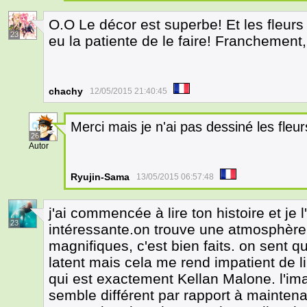
O.O Le décor est superbe! Et les fleurs 
23
eu la patiente de le faire! Franchemen
chachy
12/05/2015 21:40:45
Merci mais je n'ai pas dessiné les fleur
26
Autor
Ryujin-Sama
13/05/2015 06:57:48
j'ai commencée à lire ton histoire et je 
23
intéressante.on trouve une atmosphère
magnifiques, c'est bien faits. on sent q
latent mais cela me rend impatient de l
qui est exactement Kellan Malone. l'ima
semble différent par rapport à maintena