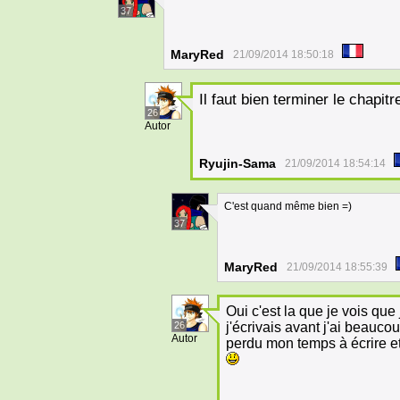
37
MaryRed
21/09/2014 18:50:18
Il faut bien terminer le chapitr
26
Autor
Ryujin-Sama
21/09/2014 18:54:14
C'est quand même bien =)
37
MaryRed
21/09/2014 18:55:39
Oui c'est la que je vois que
26
j'écrivais avant j'ai beaucou
Autor
perdu mon temps à écrire et