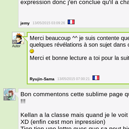
expression donc j'en conclue qu'il a c
jemy
13/05/2015 03:09:26
Merci beaucoup ^^ je suis contente que 
26
quelques révélations à son sujet dans 
Autor
Merci et bonne lecture a toi pour la suit
Ryujin-Sama
13/05/2015 07:00:21
Bon commentons cette sublime page qu
17
!!!
Kellan a la classe mais quand je le voit
XD (enfin cest mon inpression)
Tien tien une lettre ques que sa peut bi