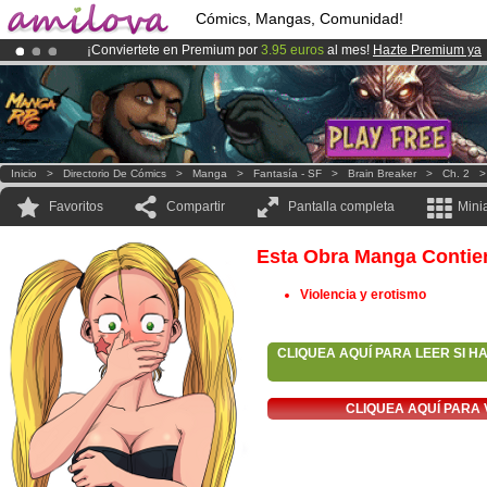
Cómics, Mangas, Comunidad!
¡Conviertete en Premium por
3.95 euros
al mes!
Hazte Premium ya
¡Ya tenemos 100000
miembros
y 1000
Cómics y Mangas!
.
¡
El Kickstarter Amilova está desormado lanzado
!.
Inicio
>
Directorio De Cómics
>
Manga
>
Fantasía - SF
>
Brain Breaker
>
Ch. 2
Favoritos
Compartir
Pantalla completa
Mini
Esta Obra Manga Contie
Violencia y erotismo
CLIQUEA AQUÍ PARA LEER SI H
CLIQUEA AQUÍ PARA 