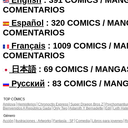
COMENTARIOS
Español
: 320 COMICS / MAN
COMENTARIOS
Français
: 1009 COMICS / MA
COMENTARIOS
日本語
: 69 COMICS / MANGA
Русский
: 83 COMICS / MAN
TOP CÓMICS
Amilova
Hemisferios
Chronoctis Express
Super Dragon Bros Z
Psychomanti
Bienvenidos A República Gada
Only Two
Astaroth Y Bernadette
Edil
Leth Hat
Género
Acción
Ilustraciones - Artworks
Fantasía - SF
Comedia
Libros para jovenes
R