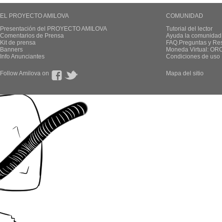
EL PROYECTO AMILOVA
COMUNIDAD
Presentación del PROYECTO AMILOVA
Tutorial del lector
Comentarios de Prensa
Ayuda la comunidad
Kit de prensa
FAQ.Preguntas y Re
Banners
Moneda Virtual: OR
Info Anunciantes
Condiciones de uso
Follow Amilova on
Mapa del sitio