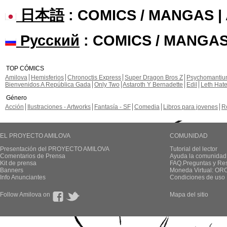
日本語
: COMICS / MANGAS 
Русский
: COMICS / MANGAS
TOP CÓMICS
Amilova
Hemisferios
Chronoctis Express
Super Dragon Bros Z
Psychomanti
Bienvenidos A República Gada
Only Two
Astaroth Y Bernadette
Edil
Leth Hat
Género
Acción
Ilustraciones - Artworks
Fantasía - SF
Comedia
Libros para jovenes
R
EL PROYECTO AMILOVA
COMUNIDAD
Presentación del PROYECTO AMILOVA
Tutorial del lector
Comentarios de Prensa
Ayuda la comunidad
Kit de prensa
FAQ.Preguntas y Re
Banners
Moneda Virtual: OR
Info Anunciantes
Condiciones de uso
Follow Amilova on
Mapa del sitio