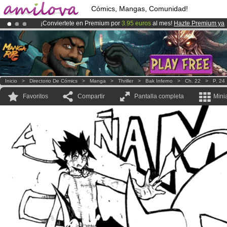
Cómics, Mangas, Comunidad!
¡Conviertete en Premium por
3.95 euros
al mes!
Hazte Premium ya
¡
El Kickstarter Amilova está desormado lanzado
!.
¡Ya tenemos 100000
miembros
y 1000
Cómics y Mangas!
.
Inicio
>
Directorio De Cómics
>
Manga
>
Thriller
>
Bak Inferno
>
Ch. 22
>
P. 24
Favoritos
Compartir
Pantalla completa
Mini