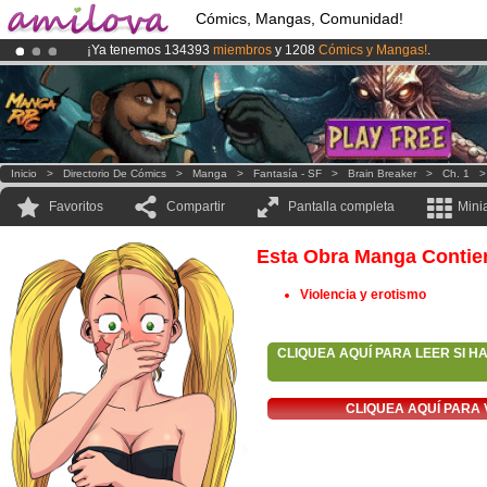
Cómics, Mangas, Comunidad!
¡Ya tenemos 134393
miembros
y 1208
Cómics y Mangas!
.
¡Conviertete en Premium por
3.95 euros
al mes!
Hazte Premium ya
¡
El Kickstarter Amilova está desormado lanzado
!.
Inicio
>
Directorio De Cómics
>
Manga
>
Fantasía - SF
>
Brain Breaker
>
Ch. 1
Favoritos
Compartir
Pantalla completa
Mini
Esta Obra Manga Contie
Violencia y erotismo
CLIQUEA AQUÍ PARA LEER SI H
CLIQUEA AQUÍ PARA 