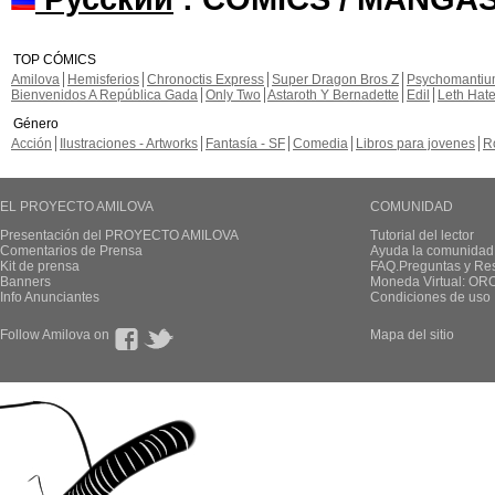
TOP CÓMICS
Amilova
Hemisferios
Chronoctis Express
Super Dragon Bros Z
Psychomanti
Bienvenidos A República Gada
Only Two
Astaroth Y Bernadette
Edil
Leth Hat
Género
Acción
Ilustraciones - Artworks
Fantasía - SF
Comedia
Libros para jovenes
R
EL PROYECTO AMILOVA
COMUNIDAD
Presentación del PROYECTO AMILOVA
Tutorial del lector
Comentarios de Prensa
Ayuda la comunidad
Kit de prensa
FAQ.Preguntas y Re
Banners
Moneda Virtual: OR
Info Anunciantes
Condiciones de uso
Follow Amilova on
Mapa del sitio