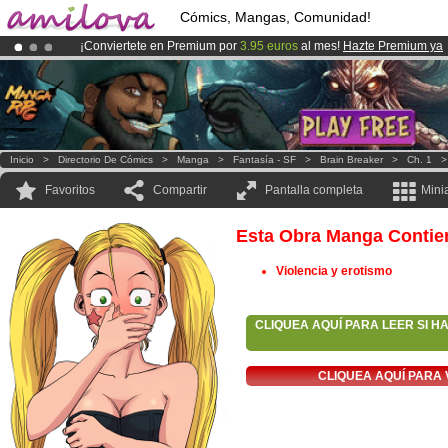
Cómics, Mangas, Comunidad!
¡Conviertete en Premium por
3.95 euros
al mes!
Hazte Premium ya
¡
El Kickstarter Amilova está desormado lanzado
!.
¡Ya tenemos 100000
miembros
y 1000
Cómics y Mangas!
.
Inicio
>
Directorio De Cómics
>
Manga
>
Fantasía - SF
>
Brain Breaker
>
Ch. 1
Favoritos
Compartir
Pantalla completa
Mini
Esta Obra Manga Contie
Violencia y erotismo
CLIQUEA AQUÍ PARA LEER SI H
CLIQUEA AQUÍ PARA 