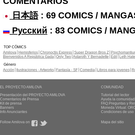
COMENTARIOS
日本語
: 69 COMICS / MANGA
Русский
: 83 COMICS / MAN
TOP CÓMICS
Amilova
Hemisferios
Chronoctis Express
Super Dragon Bros Z
Psychomanti
Bienvenidos A República Gada
Only Two
Astaroth Y Bernadette
Edil
Leth Hat
Género
Acción
Ilustraciones - Artworks
Fantasía - SF
Comedia
Libros para jovenes
R
EL PROYECTO AMILOVA
COMUNIDAD
Presentación del PROYECTO AMILOVA
Tutorial del lector
Comentarios de Prensa
Ayuda la comunidad
Kit de prensa
FAQ.Preguntas y Re
Banners
Moneda Virtual: OR
Info Anunciantes
Condiciones de uso
Follow Amilova on
Mapa del sitio