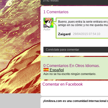
3792 visitas
1 Comentarios
Bueno, pues entra la serie entrara e
amigo en su cómic y no me queda mu
8
Autor
Zaigard
29/04/2015 07:54:10
Conéctate para comentar
0 Comentarios En Otros Idiomas.
Español
Aún no se ha escrito ningún comentario.
Comentar en Facebook
¡Amilova.com es una comunidad internacional de