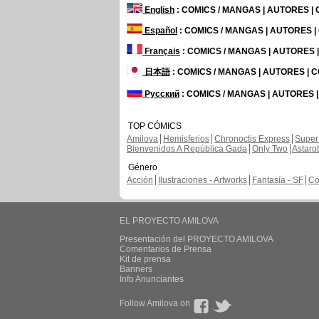
English
: COMICS / MANGAS | AUTORES |
Español
: COMICS / MANGAS | AUTORES 
Français
: COMICS / MANGAS | AUTORES
日本語
: COMICS / MANGAS | AUTORES |
Русский
: COMICS / MANGAS | AUTORES 
TOP CÓMICS
Amilova
Hemisferios
Chronoctis Express
Super
Bienvenidos A República Gada
Only Two
Astaro
Género
Acción
Ilustraciones - Artworks
Fantasía - SF
Co
EL PROYECTO AMILOVA
Presentación del PROYECTO AMILOVA
Comentarios de Prensa
Kit de prensa
Banners
Info Anunciantes
Follow Amilova on