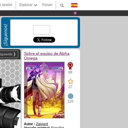
ar sesión
Explorar
Forum
¡Síguenos!
Sobre el equipo de Alpha
iguiente
Omega
68
27
120
Autor :
Zaigard