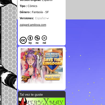
Versión original:
Español
Tipo :
Cómics
Género :
Fantasía - SF
Versiones:
Español
zaigard.amilova.com
by
nc
nd
Tal vez te guste