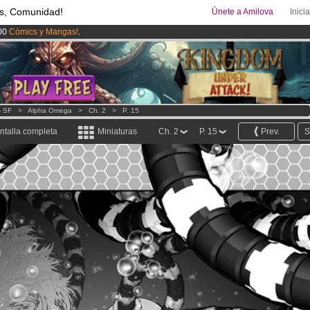
s, Comunidad!
Únete a Amilova
Inici
00
Cómics y Mangas!
.
ado lanzado
!.
uros
al mes!
Hazte Premium ya
- SF
>
Alpha Omega
>
Ch. 2
>
P. 15
ntalla completa
Miniaturas
Ch. 2
P. 15
Prev.
S