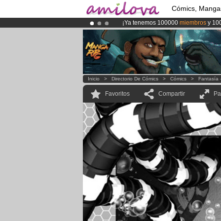
Cómics, Manga
¡Ya tenemos 100000
miembros
y 10
¡
El Kickstarter Amilova está desorm
¡Conviertete en Premium por
3.95 e
Inicio
>
Directorio De Cómics
>
Cómics
>
Fantasía 
Favoritos
Compartir
Pa