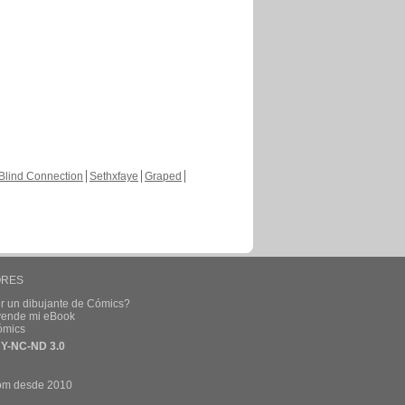
Blind Connection
Sethxfaye
Graped
ORES
r un dibujante de Cómics?
 vende mi eBook
ómics
Y-NC-ND 3.0
om desde 2010