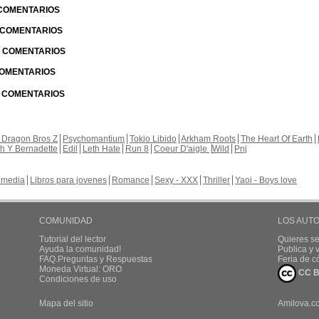
 COMENTARIOS
| COMENTARIOS
 | COMENTARIOS
 COMENTARIOS
| COMENTARIOS
 Dragon Bros Z
Psychomantium
Tokio Libido
Arkham Roots
The Heart Of Earth
th Y Bernadette
Edil
Leth Hate
Run 8
Coeur D'aigle
Wild
Pnj
media
Libros para jovenes
Romance
Sexy - XXX
Thriller
Yaoi - Boys love
COMUNIDAD
LOS AUT
Tutorial del lector
Quieres se
Ayuda la comunidad!
Publica y
FAQ.Preguntas y Respuestas
Feria de c
Moneda Virtual: ORO
CC B
Condiciones de uso
Mapa del sitio
Amilova.c